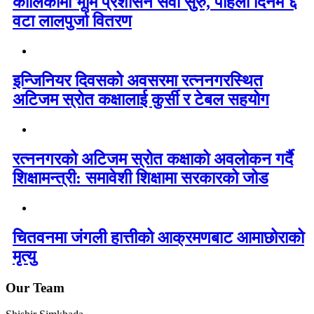
कालिकामा भूमि प्रशासन सेवा सुरु, पहिलो दिनमै ६
वटा लालपुर्जा वितरण
इन्जिनियर दिवसको अवसरमा रत्ननगरस्थित
अटिजम स्रोत कक्षालाई कुर्सी र टेबल सहयोग
रत्ननगरको अटिजम स्रोत कक्षाको अवलोकन गर्दै
शिक्षामन्त्री: समावेशी शिक्षामा सरकारको जोड
चितवनमा जंगली हात्तीको आक्रमणबाट आमाछोराको
मृत्यु
Our Team