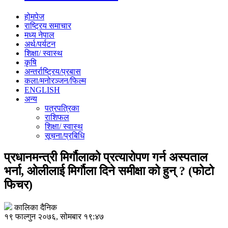
होमपेज
राष्ट्रिय समाचार
मध्य नेपाल
अर्थ/पर्यटन
शिक्षा/ स्वास्थ
कृषि
अन्तर्राष्ट्रिय/प्रबास
कला/मनोरञ्जन/फिल्म
ENGLISH
अन्य
पत्रपत्रिका
राशिफल
शिक्षा/ स्वास्थ
सूचना/प्रबिधि
प्रधानमन्त्री मिर्गौलाको प्रत्यारोपण गर्न अस्पताल
भर्ना, ओलीलाई मिर्गौला दिने समीक्षा को हुन् ? (फोटो
फिचर)
कालिका दैनिक
१९ फाल्गुन २०७६, सोमबार १९:४७