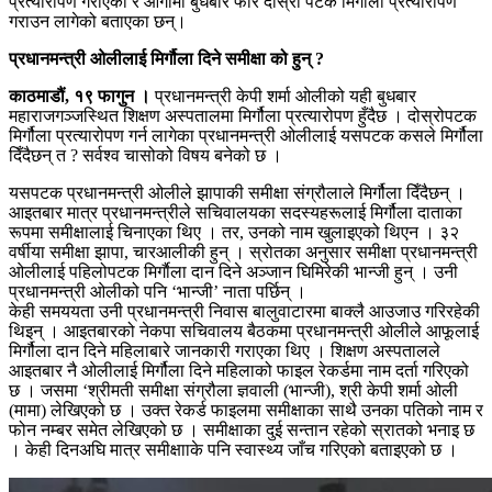
प्रत्यारोपण गराएको र आगामी बुधबार फेरि दोस्रो पटक मिर्गौला प्रत्यारोपण
गराउन लागेको बताएका छन्।
प्रधानमन्त्री ओलीलाई मिर्गौला दिने समीक्षा को हुन् ?
काठमाडौं, १९ फागुन ।
प्रधानमन्त्री केपी शर्मा ओलीको यही बुधबार
महाराजगञ्जस्थित शिक्षण अस्पतालमा मिर्गौला प्रत्यारोपण हुँदैछ । दोस्रोपटक
मिर्गौला प्रत्यारोपण गर्न लागेका प्रधानमन्त्री ओलीलाई यसपटक कसले मिर्गौला
दिँदैछन् त ? सर्वश्व चासोको विषय बनेको छ ।
यसपटक प्रधानमन्त्री ओलीले झापाकी समीक्षा संग्रौलाले मिर्गौला दिँदैछन् ।
आइतबार मात्र प्रधानमन्त्रीले सचिवालयका सदस्यहरूलाई मिर्गौला दाताका
रूपमा समीक्षालाई चिनाएका थिए । तर, उनको नाम खुलाइएको थिएन । ३२
वर्षीया समीक्षा झापा, चारआलीकी हुन् । स्रोतका अनुसार समीक्षा प्रधानमन्त्री
ओलीलाई पहिलोपटक मिर्गाैला दान दिने अञ्जान घिमिरेकी भान्जी हुन् । उनी
प्रधानमन्त्री ओलीको पनि ‘भान्जी’ नाता पर्छिन् ।
केही समययता उनी प्रधानमन्त्री निवास बालुवाटारमा बाक्लै आउजाउ गरिरहेकी
थिइन् । आइतबारको नेकपा सचिवालय बैठकमा प्रधानमन्त्री ओलीले आफूलाई
मिर्गौला दान दिने महिलाबारे जानकारी गराएका थिए । शिक्षण अस्पतालले
आइतबार नै ओलीलाई मिर्गौला दिने महिलाको फाइल रेकर्डमा नाम दर्ता गरिएको
छ । जसमा ‘श्रीमती समीक्षा संग्रौला ज्ञवाली (भान्जी), श्री केपी शर्मा ओली
(मामा) लेखिएको छ । उक्त रेकर्ड फाइलमा समीक्षाका साथै उनका पतिको नाम र
फोन नम्बर समेत लेखिएको छ । समीक्षाका दुई सन्तान रहेको स्रातको भनाइ छ
। केही दिनअघि मात्र समीक्षााके पनि स्वास्थ्य जाँच गरिएको बताइएको छ ।