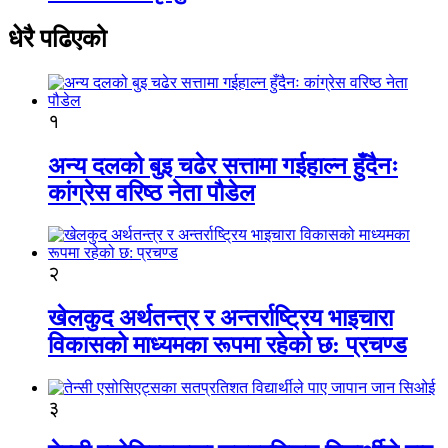
धेरै पढिएको
१
अन्य दलको बुइ चढेर सत्तामा गईहाल्न हुँदैनः
कांग्रेस वरिष्ठ नेता पौडेल
२
खेलकुद अर्थतन्त्र र अन्तर्राष्ट्रिय भाइचारा
विकासको माध्यमका रूपमा रहेको छ: प्रचण्ड
३