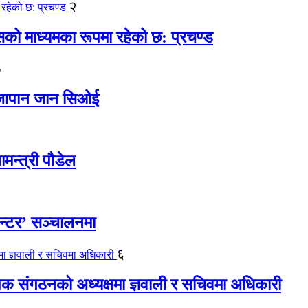
२
कासको माध्यमका रूपमा रहेको छ: प्रचण्ड
३
ए जापान जान सिओई
ामन्त्री पौडेल
ेन्टर’ सञ्चालनमा
६
यापक संगठनको अध्यक्षमा ज्ञवाली र सचिवमा अधिकारी