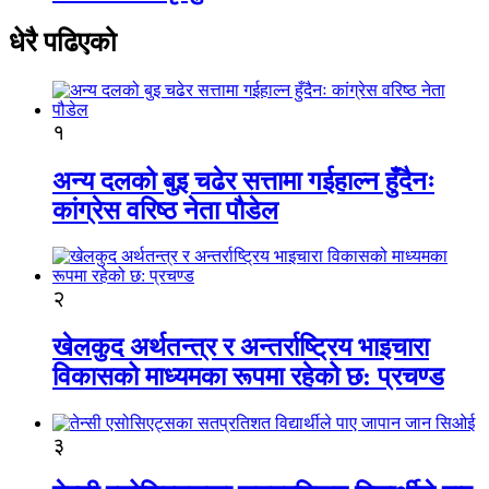
धेरै पढिएको
१
अन्य दलको बुइ चढेर सत्तामा गईहाल्न हुँदैनः
कांग्रेस वरिष्ठ नेता पौडेल
२
खेलकुद अर्थतन्त्र र अन्तर्राष्ट्रिय भाइचारा
विकासको माध्यमका रूपमा रहेको छ: प्रचण्ड
३