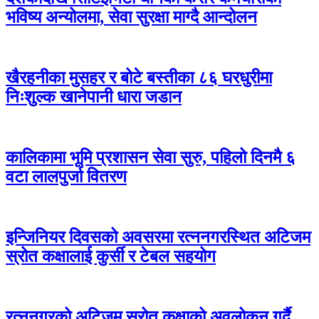
भविष्य अन्योलमा, सेवा सुरक्षा माग्दै आन्दोलन
खैरहनीका मुसहर र बोटे बस्तीका ८६ घरधुरीमा
निःशुल्क खानेपानी धारा जडान
कालिकामा भूमि प्रशासन सेवा सुरु, पहिलो दिनमै ६
वटा लालपुर्जा वितरण
इन्जिनियर दिवसको अवसरमा रत्ननगरस्थित अटिजम
स्रोत कक्षालाई कुर्सी र टेबल सहयोग
रत्ननगरको अटिजम स्रोत कक्षाको अवलोकन गर्दै