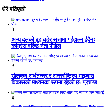
धेरै पढिएको
१
अन्य दलको बुइ चढेर सत्तामा गईहाल्न हुँदैनः
कांग्रेस वरिष्ठ नेता पौडेल
२
खेलकुद अर्थतन्त्र र अन्तर्राष्ट्रिय भाइचारा
विकासको माध्यमका रूपमा रहेको छ: प्रचण्ड
३