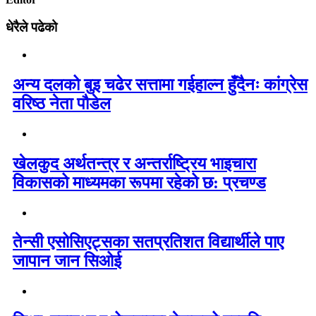
धेरैले पढेको
अन्य दलको बुइ चढेर सत्तामा गईहाल्न हुँदैनः कांग्रेस
वरिष्ठ नेता पौडेल
खेलकुद अर्थतन्त्र र अन्तर्राष्ट्रिय भाइचारा
विकासको माध्यमका रूपमा रहेको छ: प्रचण्ड
तेन्सी एसोसिएट्सका सतप्रतिशत विद्यार्थीले पाए
जापान जान सिओई