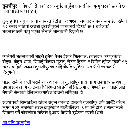
तुलसीपुर ।
नेपाली सेनाको ट्रक दुर्घटना हुँदा एक सैनिक मृत्यु भएको छ भने छ
जना घाइते भएका छन् ।
मृत्यु हुनेमा सवुज गणमा कार्यरत हेटौडा घर भएका जमदार यादवराज ढडेल रहेको
१९ नम्बर बाहिनी अड्डा तुलसीपुरले जानकारी दिएको छ । ढडेलको
घटनास्थलमै मृत्यु भएको सेनाले जानकारी दिएको छ ।
त्यसैगरी घटनामापरी घाइते हुनेमा मेजर ईश्वर शिलवाल, हवलदार जयप्रकाश
बोहरा, मोहन थापा, सिपाई विशाल गुरुङ, रोशन हिटन, र विपिन श्रेष्ठ रहेको १९
नम्बर बाहिनी अड्डा तुलसीपुरका बाहिनीपति सुशिल भण्डारीले जानकारी
दिनुभयो ।
घाइते सबैको राप्ती प्रादेशिक अस्पताल तुलसीपुरमा सामान्य उपचारपछि थप
उपचारका लागि काठमाडाँैस्थित छाउनी हस्पिटलमा लगिएको छ । घाइतेलाई
नेपाली सेनाको हेलिकप्टरमार्फत छाउनी लगिएको हो ।
सल्यानको सिमखर्कमा रहेको सवुज गणबाट दाङको तुलसीपुर तर्फ आउँदै गरेको
लु१ग १२३ नम्बरको ट्रक कपुरकोट गाउँपालिका–३ मा पर्ने दाङ र सल्यानको
सिमाना पर्ने चोरखोला नजिकै बुधबार दिउँसो दुर्घटना भएको थियो ।
यो पनि पढ्नुहोस