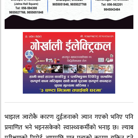
भाइरल ज्वरोकै कारण दुईजनाको ज्यान गएको भनिए पनि
प्रमाणित भने भइनसकेको स्वास्थ्यकर्मीको भनाइ छ। ल्याब
परीक्षणको रिपोर्ट आएपछि मात्र मृत्युको कारण यकिन हुने