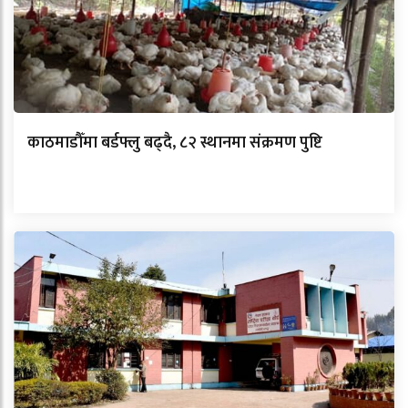
काठमाडौँमा बर्डफ्लु बढ्दै, ८२ स्थानमा संक्रमण पुष्टि