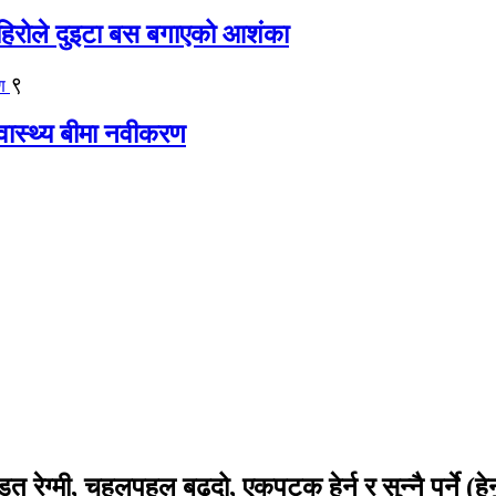
िरोले दुइटा बस बगाएको आशंका
९
्वास्थ्य बीमा नवीकरण
रेग्मी, चहलपहल बढदो, एकपटक हेर्न र सुन्नै पर्ने (हेर्