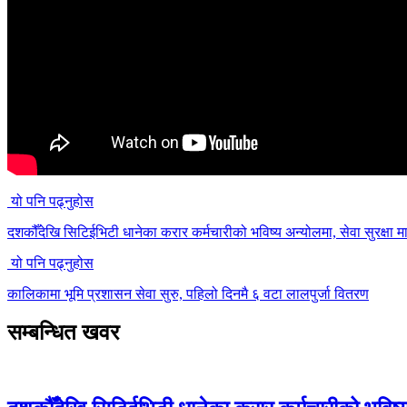
यो पनि पढ्नुहोस
दशकौँदेखि सिटिईभिटी धानेका करार कर्मचारीको भविष्य अन्योलमा, सेवा सुरक्षा मा
यो पनि पढ्नुहोस
कालिकामा भूमि प्रशासन सेवा सुरु, पहिलो दिनमै ६ वटा लालपुर्जा वितरण
सम्बन्धित खवर