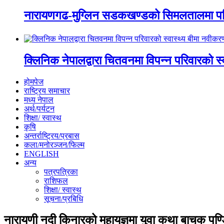
नारायणगढ-मुग्लिन सडकखण्डको सिमलतालमा पह
क्लिनिक नेपालद्वारा चितवनमा विपन्न परिवारको स
होमपेज
राष्ट्रिय समाचार
मध्य नेपाल
अर्थ/पर्यटन
शिक्षा/ स्वास्थ
कृषि
अन्तर्राष्ट्रिय/प्रबास
कला/मनोरञ्जन/फिल्म
ENGLISH
अन्य
पत्रपत्रिका
राशिफल
शिक्षा/ स्वास्थ
सूचना/प्रबिधि
नारायणी नदी किनारको महायज्ञमा युवा कथा बाचक पण्डित 