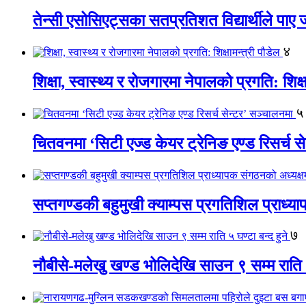
तेन्सी एसोसिएट्सका सतप्रतिशत विद्यार्थीले पा
४
शिक्षा, स्वास्थ्य र रोजगारमा नेपालको प्रगति: शिक्ष
५
चितवनमा ‘सिटी एज्ड केयर ट्रेनिङ एण्ड रिसर्च स
सप्तगण्डकी बहुमुखी क्याम्पस प्रगतिशिल प्राध्
७
नौबीसे-मलेखु खण्ड भोलिदेखि साउन ९ सम्म राति ५