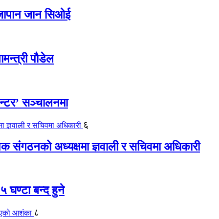
ए जापान जान सिओई
ामन्त्री पौडेल
ेन्टर’ सञ्चालनमा
६
यापक संगठनको अध्यक्षमा ज्ञवाली र सचिवमा अधिकारी
 घण्टा बन्द हुने
८