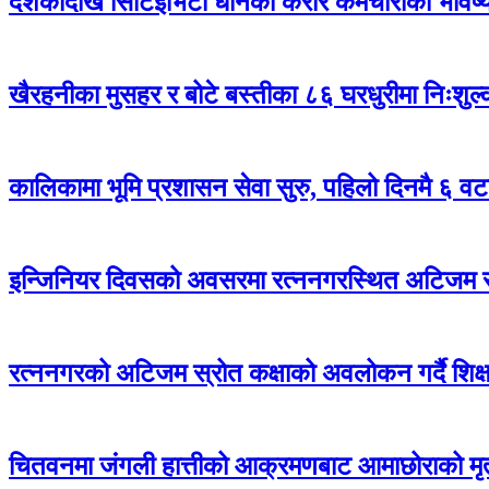
दशकौँदेखि सिटिईभिटी धानेका करार कर्मचारीको भविष्य अ
खैरहनीका मुसहर र बोटे बस्तीका ८६ घरधुरीमा निःशुल
कालिकामा भूमि प्रशासन सेवा सुरु, पहिलो दिनमै ६ वट
इन्जिनियर दिवसको अवसरमा रत्ननगरस्थित अटिजम स्र
रत्ननगरको अटिजम स्रोत कक्षाको अवलोकन गर्दै शिक्षा
चितवनमा जंगली हात्तीको आक्रमणबाट आमाछोराको मृत्