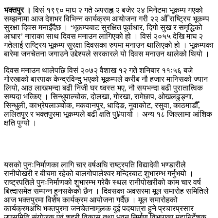
भक्तपुर ।
विसं १९९० माघ २ गते अपराह्न २ बजेर २४ मिनेटमा भूकम्प गएको
सम्झनामा आज देशभर विभिन्न कार्यक्रम आयोजना गरी २२ औँ राष्ट्रिय भूकम्प
सुरक्षा दिवस मनाइँदैछ । ‘भूकम्पबाट सुरक्षित पूर्वाधार, दिगो सुख र समृद्धिको
आधार’ नाराका साथ दिवस मनाउन लागिएको हो । विसं २०५५ देखि माघ २
गतेलाई राष्ट्रिय भूकम्प सुरक्षा दिवसका रुपमा मनाउन थालिएको हो । भूकम्पका
बारेमा जनचेतना जगाउने उद्देश्यले सरकारले यो दिवस मनाउन थालेको थियो ।
दिवस मनाउन थालेपछि विसं २०७२ वैशाख १२ गते शनिबार ११ः५६ बजे
गोरखाको बारपाक केन्द्रविन्दु भएको भूकम्पले करीब नौ हजार मानिसको ज्यान
लियो, आठ लाखभन्दा बढी निजी घर ध्वस्त भए, नौ सयभन्दा बढी पुरातात्विक
सम्पदा भत्किए । सिन्धुपाल्चोक, दोलखा, गोरखा, रामेछाप, ओखलढुङ्गा,
सिन्धुली, काभ्रेपलाञ्चोक, मकवानपुर, धादिङ, नुवाकोट, रसुवा, काठमाडौँ,
ललितपुर र भक्तपुरमा भूकम्पले बढी क्षति पु¥यायो । अन्य १८ जिल्लामा आंशिक
क्षति पुग्यो ।
यसको पुनःनिर्माणका लागि चार वर्षअघि राष्ट्रपति विद्यादेवी भण्डारीले
रानीपोखरी र बीचमा रहेको बालगोपालेश्वर मन्दिरबाट शुभारम्भ गर्नुभयो ।
राष्ट्रपतिले पुनःनिर्माणको शुभारम्भ गरेकै स्थल रानीपोखरीको काम चार वर्ष
बित्दासमेत सम्पन्न हुनसकेको छैन । दिवसका अवसरमा मूल समारोह समितिले
आज भक्तपुरमा विशेष कार्यक्रम आयोजना गर्दैछ । मूल समारोहको
कार्यक्रमअघि भक्तपुरमा जनचेतनामूलक दुई पदयात्रा हुने प्रचारप्रसार
उपसमिति संयोजक एवं शहरी विकास तथा भवन निर्माण विभागका महानिर्देशक