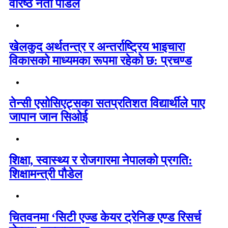
वरिष्ठ नेता पौडेल
खेलकुद अर्थतन्त्र र अन्तर्राष्ट्रिय भाइचारा
विकासको माध्यमका रूपमा रहेको छ: प्रचण्ड
तेन्सी एसोसिएट्सका सतप्रतिशत विद्यार्थीले पाए
जापान जान सिओई
शिक्षा, स्वास्थ्य र रोजगारमा नेपालको प्रगति:
शिक्षामन्त्री पौडेल
चितवनमा ‘सिटी एज्ड केयर ट्रेनिङ एण्ड रिसर्च