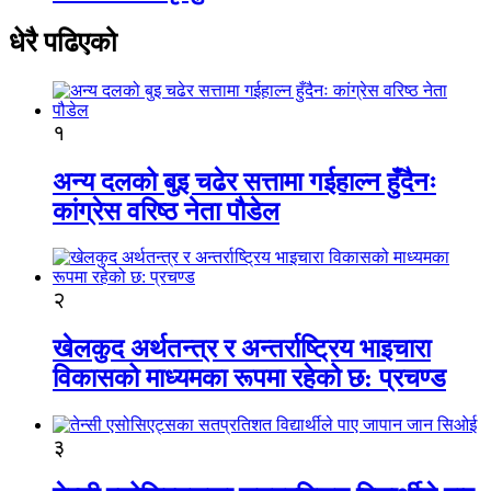
धेरै पढिएको
१
अन्य दलको बुइ चढेर सत्तामा गईहाल्न हुँदैनः
कांग्रेस वरिष्ठ नेता पौडेल
२
खेलकुद अर्थतन्त्र र अन्तर्राष्ट्रिय भाइचारा
विकासको माध्यमका रूपमा रहेको छ: प्रचण्ड
३