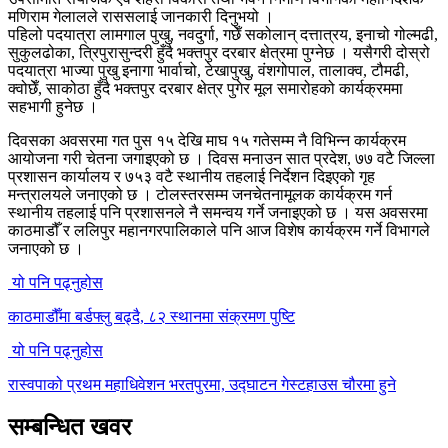
मणिराम गेलालले राससलाई जानकारी दिनुभयो ।
पहिलो पदयात्रा लामगाल पुखु, नवदुर्गा, गछेँ सकोलान् दत्तात्रय, इनाचो गोल्मढी,
सुकुलढोका, त्रिपुरासुन्दरी हुँदै भक्तपुर दरबार क्षेत्रमा पुग्नेछ । यसैगरी दोस्रो
पदयात्रा भाज्या पुखु इनागा भार्वाचो, टेखापुखु, वंशगोपाल, तालाक्व, टौमढी,
क्वोछेँ, साकोठा हुँदै भक्तपुर दरबार क्षेत्र पुगेर मूल समारोहको कार्यक्रममा
सहभागी हुनेछ ।
दिवसका अवसरमा गत पुस १५ देखि माघ १५ गतेसम्म नै विभिन्न कार्यक्रम
आयोजना गरी चेतना जगाइएको छ । दिवस मनाउन सात प्रदेश, ७७ वटै जिल्ला
प्रशासन कार्यालय र ७५३ वटै स्थानीय तहलाई निर्देशन दिइएको गृह
मन्त्रालयले जनाएको छ । टोलस्तरसम्म जनचेतनामूलक कार्यक्रम गर्न
स्थानीय तहलाई पनि प्रशासनले नै समन्वय गर्ने जनाइएको छ । यस अवसरमा
काठमाडौँ र ललिपुर महानगरपालिकाले पनि आज विशेष कार्यक्रम गर्ने विभागले
जनाएको छ ।
यो पनि पढ्नुहोस
काठमाडौँमा बर्डफ्लु बढ्दै, ८२ स्थानमा संक्रमण पुष्टि
यो पनि पढ्नुहोस
रास्वपाको प्रथम महाधिवेशन भरतपुरमा, उद्घाटन गेस्टहाउस चौरमा हुने
सम्बन्धित खवर