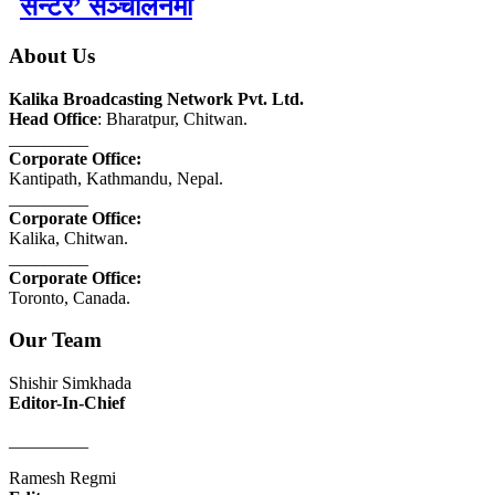
सेन्टर’ सञ्चालनमा
About Us
Kalika Broadcasting Network Pvt. Ltd.
Head Office
: Bharatpur, Chitwan.
_________
Corporate Office:
Kantipath, Kathmandu, Nepal.
_________
Corporate Office:
Kalika, Chitwan.
_________
Corporate Office:
Toronto, Canada.
Our Team
Shishir Simkhada
Editor-In-Chief
_________
Ramesh Regmi