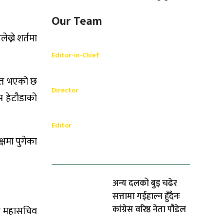
Our Team
्ने शर्तमा
Shishir Simkhada
Editor-in-Chief
_________
Akash Banjara
समेत भएको छ
Director
म हेटौडाको
_________
Ramesh Regmi
Editor
्षमा पुगेका
धेरैले पढेको
अन्य दलको बुइ चढेर
सत्तामा गईहाल्न हुँदैनः
कांग्रेस वरिष्ठ नेता पौडेल
 र महासचिव