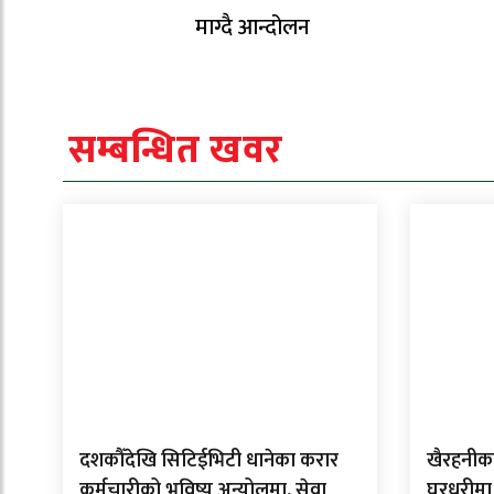
माग्दै आन्दोलन
सम्बन्धित खवर
दशकौँदेखि सिटिईभिटी धानेका करार
खैरहनीका
कर्मचारीको भविष्य अन्योलमा, सेवा
घरधुरीमा