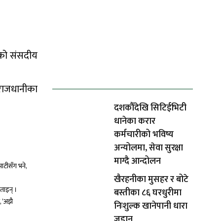
३ को संसदीय
ताजा समाचार
 राजधानीका
दशकौँदेखि सिटिईभिटी
धानेका करार
कर्मचारीको भविष्य
अन्योलमा, सेवा सुरक्षा
माग्दै आन्दोलन
पाटीसँग भने,
खैरहनीका मुसहर र बोटे
ताइन् ।
बस्तीका ८६ घरधुरीमा
, ‘अझै
निःशुल्क खानेपानी धारा
जडान