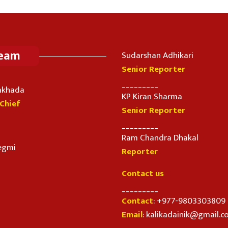
Team
Sudarshan Adhikari
Senior Reporter
_________
imkhada
KP Kiran Sharma
-Chief
Senior Reporter
_________
Ram Chandra Dhakal
egmi
Reporter
Contact us
_________
Contact
: +977-9803303809
Email
: kalikadainik@gmail.