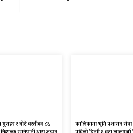
 मुसहर र बोटे बस्तीका ८६
कालिकामा भूमि प्रशासन सेवा 
 निःशुल्क खानेपानी धारा जडान
पहिलो दिनमै ६ वटा लालपुर्ज