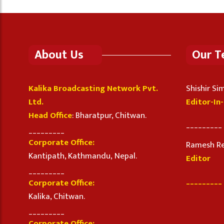
About Us
Our 
Kalika Broadcasting Network Pvt.
Shishir S
Ltd.
Editor-In
Head Office
: Bharatpur, Chitwan.
_________
_________
Corporate Office:
Ramesh R
Kantipath, Kathmandu, Nepal.
Editor
_________
_________
Corporate Office:
Kalika, Chitwan.
_________
Corporate Office: