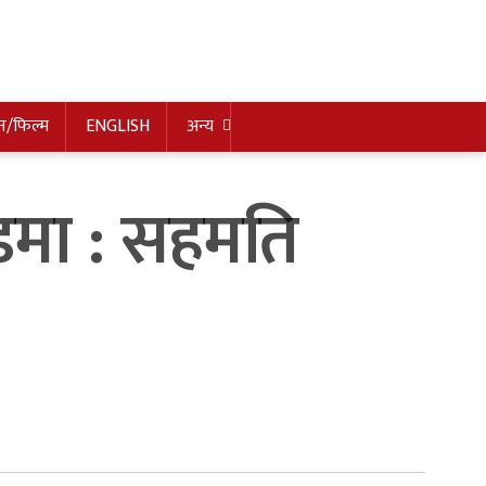
न/फिल्म
ENGLISH
अन्य
डमा : सहमति