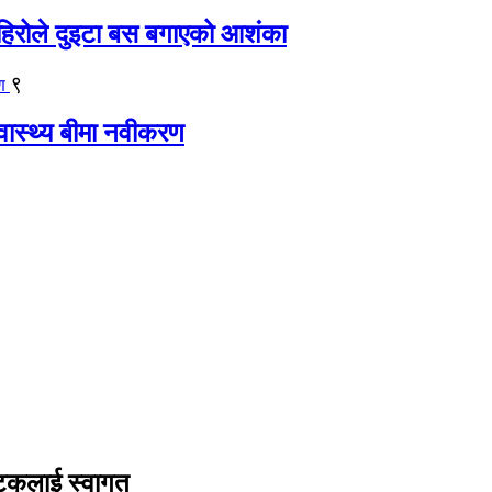
िरोले दुइटा बस बगाएको आशंका
९
्वास्थ्य बीमा नवीकरण
यटकलाई स्वागत