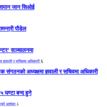
ए जापान जान सिओई
ामन्त्री पौडेल
ेन्टर’ सञ्चालनमा
६
यापक संगठनको अध्यक्षमा ज्ञवाली र सचिवमा अधिकारी
 घण्टा बन्द हुने
८