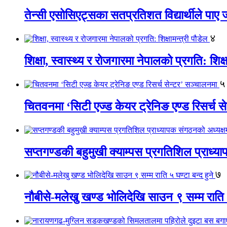
तेन्सी एसोसिएट्सका सतप्रतिशत विद्यार्थीले पा
४
शिक्षा, स्वास्थ्य र रोजगारमा नेपालको प्रगति: शिक्ष
५
चितवनमा ‘सिटी एज्ड केयर ट्रेनिङ एण्ड रिसर्च स
सप्तगण्डकी बहुमुखी क्याम्पस प्रगतिशिल प्राध्
७
नौबीसे-मलेखु खण्ड भोलिदेखि साउन ९ सम्म राति ५