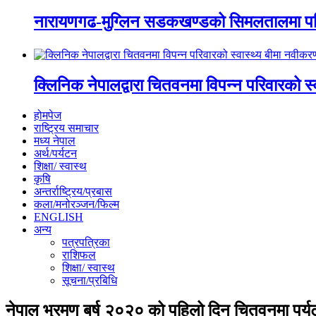
नारायणगढ-मुग्लिन सडकखण्डको सिमलतालमा पह
क्लिनिक नेपालद्वारा चितवनमा विपन्न परिवारको स
होमपेज
राष्ट्रिय समाचार
मध्य नेपाल
अर्थ/पर्यटन
शिक्षा/ स्वास्थ
कृषि
अन्तर्राष्ट्रिय/प्रबास
कला/मनोरञ्जन/फिल्म
ENGLISH
अन्य
पत्रपत्रिका
राशिफल
शिक्षा/ स्वास्थ
सूचना/प्रबिधि
नेपाल भ्रमण बर्ष २०२० को पहिलो दिन चितवनमा पर्