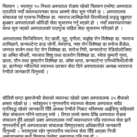
चितवन । भरतपुर १० स्थित अस्पताल रोडमा रहेको चितवन एभरेष्ट अस्पताल
प्रालीले नयाँ व्यवस्थापनका साथ आफ्नो सेवा सुरु गरेको छ । अस्पतालमा
संचालक एवं प्रवन्ध निर्देशक डा. नवराज लामिछानेले विरामीलाई लड्डु खुवाएर
बुधबार अस्पतालको ओपिडी सेवा सुभारम्भ गर्नु भएको हो । नयाँ व्यवस्थापनका
साथ सुरु भएको अस्पतालको पाठपुजा सहित सेवा सुभारम्भ गरिएको हो ।
अस्पतालमा फिजिसियन, पेट छाती, मुटु, मृगौला, मधुमेह रोग विशेषज्ञ डा. नवराज
लामिछाने, कन्सल्टेन्ट हाड जोर्नी, मेरुदण्ड, नशा रोग विशेषज्ञ डा मनोज कँडेल,
जनरल सर्जन तथा पेट रोग विशेषज्ञ डा. सरोज गिरी, कन्सल्टेन्ट रेडियोलोजिष्ट
डा अमित चौधरी, नवजात शिशु तथा वालरोग विशेषज्ञ डा. स्वेता कुमारी गुप्ता,
छाला, यौन तथा कुष्ठरोग विशेषज्ञ डा. उमेश थापा, कन्सल्टेन्ट एनेस्थेसियोलोजी
डा. ज्ञानेन्द्र न्यौपानेले स्वास्थ्य उपचार सेवा दिने अस्पतालका अध्यक्ष भरतराज
रेग्मीले जानकारी दिनुभयो ।
चौविसै घण्टा इमरजेन्सी सेवाको व्यवस्था रहेको उक्त अस्पतालमा २५ शैयाको
क्षमता रहेको छ । सर्वशुलभ र गुणस्तरीय स्वास्थ्य सेवामा अस्पताल सदैव
प्रतिवद्ध रहेको जानकारी दिँदै अध्यक्ष रेग्मीले निकट भविश्यमा आईसियु सहितको
सेवा संचालन गरिने वताउनु भयो । विगत लामो समय देखि अस्पताल रोडमा
संचालन हुँदै आएको उक्त अस्पतालमा नयाँ व्यवस्थापन पछि स्वास्थ्य सेवा झनै
गुणस्तरीय हुने अस्पतालका संचालक विष्णुप्रसाद अधिकारीले जानकारी
दिनुभयो । भरतपुरमा रहेर गुणस्तरीय स्वास्थ्य सेवा दिँदै आएका निजी
अस्पतालहरु मध्ये चितवन एभरेष्ट अस्पताल पनि एक हो ।