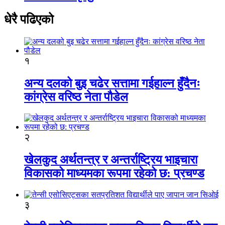
धेरै पढिएको
१
अन्य दलको बुइ चढेर सत्तामा गईहाल्न हुँदैनः
कांग्रेस वरिष्ठ नेता पौडेल
२
खेलकुद अर्थतन्त्र र अन्तर्राष्ट्रिय भाइचारा
विकासको माध्यमका रूपमा रहेको छ: प्रचण्ड
३