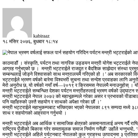
kabiraaz
१८ मंसिर २०७६, बुधबार १८:१४
काठमाडौं । संस्कृति, पर्यटन तथा नागरिक उड्डयन मन्त्री योगेश भट्टराईले 
आग्रह गर्नुभएको छ ।
मन्त्री भट्टराईले राजदुत र बैदशिक साझेदार संस्था प्र
सम्बन्धलाई जोड्ने विश्वासको साथ मन्त्रालयमै गरिएको हो ।’ अब सरकारको विदे
भट्टराईले भ्रमण वर्षको बारेमा विश्वभरी सुचना तथा सन्देश प्रवाहका लागि अनु
मेरो अनुरोध छ, यो वर्षको नयाँ वर्ष—२०१९ र क्रिसमस नेपालमै मनाउनुहोस् । य
मन्त्री भट्टराईले सम्बन्धित देशका पर्यटन मन्त्रीहरुलाई भ्रमण वर्षको उद्घा
मन्त्री भट्टराईले नेपाल २०७२ को महाभूकम्पले गरेका असर र प्रभावको पीडाबाट 
पनि यहाँहरुको उस्तै सहयोग र साथको अपेक्षा गरेका छौं ।’
मन्त्री भट्टराईले महाभुकम्पबाट भत्किएका भएको नेपालका ८९१ सम्पदा मध्ये ३८७ को
साथ र सहयोगको आह्रवान गर्नुभयो ।
मन्त्री भट्टराईले अब आर्थिक र सामाजिक क्षेत्रको असमानतालाई अन्त्य गर्दै र
राष्ट्रिय पुँजीको बिकास गरेर समतामुलक समाज निर्माण गर्नेछौं’ उहाँले भन्नुभयो, 
मन्त्री भट्टराईले अहिले पर्यटनबाट नेपालको कुल ग्राहस्थ उत्पादनमा ३ प्रतिशत 