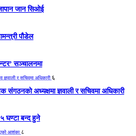
ए जापान जान सिओई
ामन्त्री पौडेल
ेन्टर’ सञ्चालनमा
६
यापक संगठनको अध्यक्षमा ज्ञवाली र सचिवमा अधिकारी
 घण्टा बन्द हुने
८