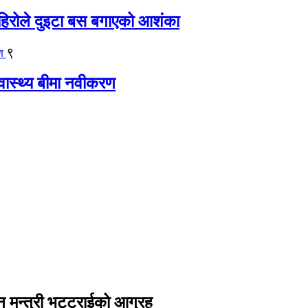
िरोले दुइटा बस बगाएको आशंका
९
्वास्थ्य बीमा नवीकरण
न मन्त्री भट्टराईको आग्रह