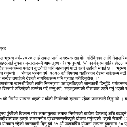
नेपाल भ्रमण वर्ष–२०२० लाई सफल पार्न आवश्यक सहयोग गरिदिनका लागि नेपालस्थित
मुखहरुलाई बुधबार मन्त्रालयमै आमन्त्रण गरेर भन्नुभयो, ‘यो कार्यक्रम बाहिर होट
श सम्बन्धममा पर्यटन कुटनीति पनि महत्वपूर्ण पाटो रहने उहाँको भनाई छ ।
भ्रमण 
रोध गर्नुभयो । ‘नेपाल भ्रमण वर्ष–२०२० को बिषयमा यहाँहरुका देशमा सकेसम्म बढी
ो सन्देश तपाईको देशको नागरिकसम्म पनि प्रवाह गरीदिनुहोस् ।’
टन समारोहमा उपस्थीतिको लागि निमन्त्रणा पठाइसकिएको जानकारी दिनुहुुुँदै पर्य
बिस्तारै उठिरहेको उल्लेख गर्दै भन्नुभयो, ‘महाभुकम्पको पीडाबाट उठ्न गर्नु भएक
 निर्माण सम्पन्न भएको र बाँकी निर्माणको क्रममा रहेका जानकारी दिनुभयो । बाँकी द
ाष्ट्रिय पुँजीको बिकास गरेर समतामुलक समाज निर्माणको बाटोमा देशलाई अघि बढाइ
‘यहीबाटोबाट हाम्रो सम्माननीय प्रधानमन्त्रीज्यूले घोषणा गर्नुभएको ‘सुखी नेपाली ः
योगदान रहेको जानकारी दिनु हुदै १५ औं पञ्चबर्षिय योजना सम्पन्न हुदासम्म १० प्