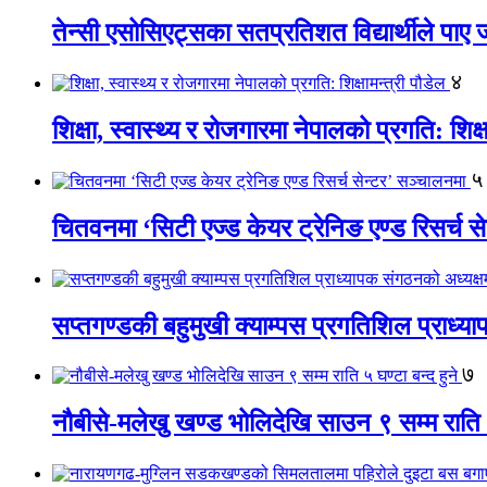
तेन्सी एसोसिएट्सका सतप्रतिशत विद्यार्थीले पा
४
शिक्षा, स्वास्थ्य र रोजगारमा नेपालको प्रगति: शिक्ष
५
चितवनमा ‘सिटी एज्ड केयर ट्रेनिङ एण्ड रिसर्च स
सप्तगण्डकी बहुमुखी क्याम्पस प्रगतिशिल प्राध्
७
नौबीसे-मलेखु खण्ड भोलिदेखि साउन ९ सम्म राति ५