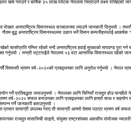
 डलर खर्च गराउने र बार्षिक ३५ लाख पर्यटक नेपालमा भित्राउने लक्ष्य राखिएको ज
 मा पोखरा अन्तराष्ट्रिय विमानस्थल सञ्चालनमा ल्याउने जानकारी दिनुभयो । त्यस्
बुद्ध अन्तराष्ट्रिय विमानस्थलमा उडान भर्ने विमान कम्पनीहरुलाई आकर्षक ‘प्याक
खेको चासोप्रति गम्भिर रहेको भन्दै अन्तराष्ट्रिय हवाई सुरक्षाको मापदण्ड पुरा 
्यक्त गर्नुभयो । मन्त्री भट्टराईले नेपालमा ५३ वटा आन्तरिक विमानस्थल रहेको जा
र्दैै विश्वभरी भ्रमण वर्ष–२०२०को प्रबद्र्धनका लागि अनुरोध गर्नुभयो । नेपाल 
 गर्ने प्रतिबद्धता जनाउनुभयो । नेपालका लागि चिनियाँ राजदुत होउ यान्छीले नेपा
रमण वर्ष–२०२० सफल बनाउनका लागि प्रबद्र्धनका लागि हाम्रो साथ र सहयोग रहने
सम्पन्न गर्ने जानकारी बताउनुभयो ।
ित प्रचार सामाग्री उपलब्ध गराए ती सामाग्री आफ्नो देशमा पठाएर भ्रमण वर्ष सफल ब
र, जापानका राजदुत मासाभिची साइगो, संयुक्त राष्ट्रसंघका आवसीय संयोजक भ्यालर