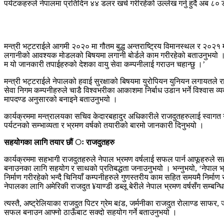
पर्यटकहरुले नेपालमा प्रतिदिन ४४ डलर खर्च गरीरहेको उल्लेख गर्नु हुदै अब ८०
मन्त्री भट्टराईले आगमी २०२० मा गौतम बुद्ध अन्तराष्ट्रिय विमानस्थल र २०२१
लगानीको आवश्यक मोडलको बिषयमा लगानी बोर्डले काम गरीरहेको बताउनुभयो । गौतम 
म यो जानकारी तपाईहरुको देशका वायु सेवा कम्पनीलाई गराउन चहान्छु ।’
मन्त्री भट्टराईले नेपालको हवाई सुरक्षाको बिषयमा युरोपियन युनियन लगायतले रा
सेवा निगम कम्पनीहरुले चाडै विश्वभरीका आकाशमा निर्बाध उडान भर्ने विश्वास व
मापदण्ड अनुसारको बनाइने बताउनुभयो ।
कार्यक्रममा मन्त्रालयका सचिव केदारबहादुर अधिकारीले राजदुतहरुलाई स्वागत ग
पर्यटनको सम्भाव्यता र भ्रमण वर्षको तयारीको बारमो जानकारी दिनुभयो ।
सहयोगका लागि तयार छौं ः राजदुतहरु
कार्यक्रममा सहभागी राजदुतहरुले नेपाल भ्रमण वर्षलाई सफल पार्न आफूहरुले सहयोग
बनाउनका लागि सहयोग र साथको प्रतिबद्धता जनाउनुभयो । भन्नुभयो, ‘नेपाल भ्
निर्माण गरीरहेको भन्दै चिनियाँ कम्पनीहरुले गुणस्तरीय काम सहित समयमै निर्माण 
नेपालका लागि अमेरिकी राजदुत ¥याण्डी डब्लू बेरीले नेपाल भ्रमण वर्षसँग सम्बन्ध
त्यस्तै, अष्ट्रेलियाका राजदुत पिटर ग्रेम बfड, जर्मनीका राजदुत रोलाण्ड साफ
सफल बनाउन आफ्नो ठाऊँबाट सक्दो सहयोग गर्ने बताउनुभयो ।