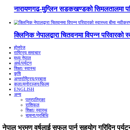
नारायणगढ-मुग्लिन सडकखण्डको सिमलतालमा पह
क्लिनिक नेपालद्वारा चितवनमा विपन्न परिवारको स
होमपेज
राष्ट्रिय समाचार
मध्य नेपाल
अर्थ/पर्यटन
शिक्षा/ स्वास्थ
कृषि
अन्तर्राष्ट्रिय/प्रबास
कला/मनोरञ्जन/फिल्म
ENGLISH
अन्य
पत्रपत्रिका
राशिफल
शिक्षा/ स्वास्थ
सूचना/प्रबिधि
नेपाल भ्रमण वर्षलाई सफल पार्न सहयोग गरिदिन पर्यट