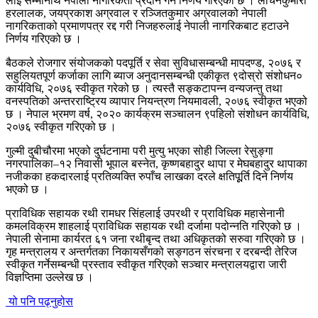
लाई सम्मानार्थ नेपाली नागरिकता प्रदान गर्ने निर्णय गरिएको छ । लोचनकुमारी
हरलालक, जयप्रकाश अग्रवाल र रञ्जितकुमार अग्रवालको नेपाली
नागरिकताको प्रमाणपत्र रद्द गरी निजहरुलाई नेपाली नागरिकबाट हटाउने
निर्णय गरिएको छ ।
बैठकले रोजगार संयोजकको पदपूर्ति र सेवा सुविधासम्बन्धी मापदण्ड, २०७६ र
सहुलियतपूर्ण कर्जाका लागि ब्याज अनुदानसम्बन्धी एकीकृत ९दोस्रो संशोधन०
कार्यविधि, २०७६ स्वीकृत गरेको छ । त्यस्तै सङ्कटापन्न वन्यजन्तु तथा
वनस्पतिको अन्तरराष्ट्रिय व्यापार नियन्त्रण नियमावली, २०७६ स्वीकृत भएको
छ । नेपाल भ्रमण वर्ष, २०२० कार्यक्रम सञ्चालन ९पहिलो संशोधन कार्यविधि,
२०७६ स्वीकृत गरिएको छ ।
गुल्मी दुबीचौरमा भएको दुर्घटनामा परी मुत्यु भएका सोही जिल्ला रेसुङ्गा
नगरपालिका–१२ निवासी भूपाल बस्नेत, कृष्णबहादुर थापा र मेघबहादुर थापाका
नजीकका हकदारलाई प्रतिव्यक्ति रुपाँच लाखका दरले क्षतिपूूर्ति दिने निर्णय
भएको छ ।
प्राविधिक सहायक रथी रामधर सिंहलाई उपरथी र प्राविधिक महासेनानी
कमलविक्रम शाहलाई प्राविधिक सहायक रथी दर्जामा पदोन्नति गरिएको छ ।
नेपाली सेनामा कार्यरत ६१ जना रथीबृन्द तथा अधिकृतको सरुवा गरिएको छ ।
गृह मन्त्रालय र अन्तर्गतका निकायसँगको सङ्गठन संरचना र दरबन्दी तेरिज
स्वीकृत गर्नेसम्बन्धी प्रस्ताव स्वीकृत गरिएको सञ्चार मन्त्रालयद्वारा जारी
विज्ञप्तिमा उल्लेख छ ।
यो पनि पढ्नुहोस