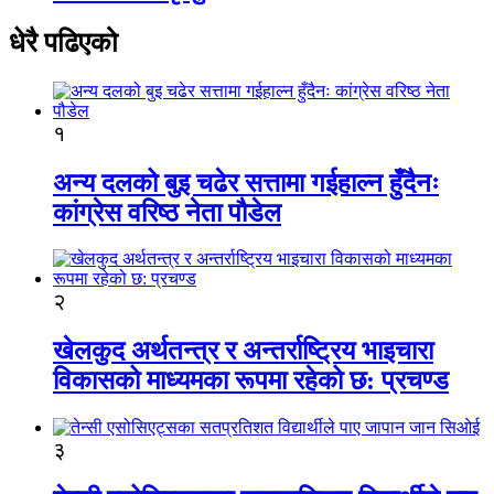
धेरै पढिएको
१
अन्य दलको बुइ चढेर सत्तामा गईहाल्न हुँदैनः
कांग्रेस वरिष्ठ नेता पौडेल
२
खेलकुद अर्थतन्त्र र अन्तर्राष्ट्रिय भाइचारा
विकासको माध्यमका रूपमा रहेको छ: प्रचण्ड
३