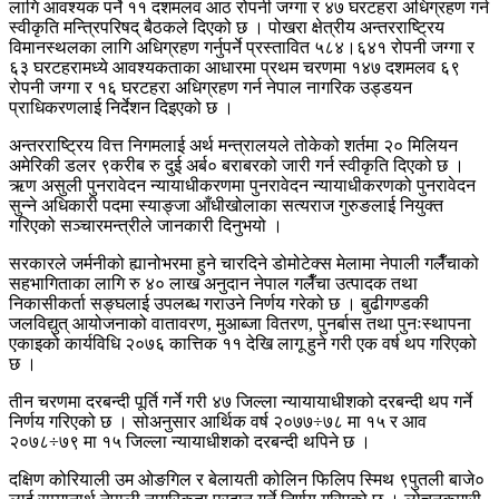
लागि आवश्यक पर्ने ११ दशमलव आठ रोपनी जग्गा र ४७ घरटहरा अधिग्रहण गर्न
स्वीकृति मन्त्रिपरिषद् बैठकले दिएको छ । पोखरा क्षेत्रीय अन्तरराष्ट्रिय
विमानस्थलका लागि अधिग्रहण गर्नुपर्ने प्रस्तावित ५८४।६४१ रोपनी जग्गा र
६३ घरटहरामध्ये आवश्यकताका आधारमा प्रथम चरणमा १४७ दशमलव ६९
रोपनी जग्गा र १६ घरटहरा अधिग्रहण गर्न नेपाल नागरिक उड्डयन
प्राधिकरणलाई निर्देशन दिइएको छ ।
अन्तरराष्ट्रिय वित्त निगमलाई अर्थ मन्त्रालयले तोकेको शर्तमा २० मिलियन
अमेरिकी डलर ९करीब रु दुई अर्ब० बराबरको जारी गर्न स्वीकृति दिएको छ ।
ऋण असुली पुनरावेदन न्यायाधीकरणमा पुनरावेदन न्यायाधीकरणको पुनरावेदन
सुन्ने अधिकारी पदमा स्याङ्जा आँधीखोलाका सत्यराज गुरुङलाई नियुक्त
गरिएको सञ्चारमन्त्रीले जानकारी दिनुभयो ।
सरकारले जर्मनीको ह्यानोभरमा हुने चारदिने डोमोटेक्स मेलामा नेपाली गलैँचाको
सहभागिताका लागि रु ४० लाख अनुदान नेपाल गलैँचा उत्पादक तथा
निकासीकर्ता सङ्घलाई उपलब्ध गराउने निर्णय गरेको छ । बुढीगण्डकी
जलविद्युत् आयोजनाको वातावरण, मुआब्जा वितरण, पुनर्बास तथा पुनःस्थापना
एकाइको कार्यविधि २०७६ कात्तिक ११ देखि लागू हुने गरी एक वर्ष थप गरिएको
छ ।
तीन चरणमा दरबन्दी पूर्ति गर्ने गरी ४७ जिल्ला न्यायायाधीशको दरबन्दी थप गर्ने
निर्णय गरिएको छ । सोअनुसार आर्थिक वर्ष २०७७÷७८ मा १५ र आव
२०७८÷७९ मा १५ जिल्ला न्यायाधीशको दरबन्दी थपिने छ ।
दक्षिण कोरियाली उम ओङगिल र बेलायती कोलिन फिलिप स्मिथ ९पुतली बाजे०