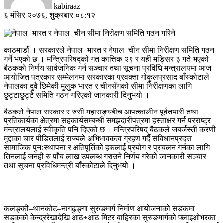
kabiraaz
६ मंसिर २०७६, शुक्रबार ०८:१२
काठमाडौं । सरकारले नेपाल–भारत र नेपाल–चीन सीमा निरीक्षण समिति गठन
गर्ने भएको छ । मन्त्रिपरिषद्को गत कात्तिक २९ र यही मङ्सिर ३ गते भएको
बैठकको निर्णय सार्वजनिक गर्न सञ्चार तथा सूचना प्रविधि मन्त्रालयमा आज
आयोजित पत्रकार सम्मेलनमा सरकारका प्रवक्ता गोकुलप्रसाद बाँस्कोटाले
नेपालका दुवै छिमेकी मुलुक भारत र चीनसँगको सीमा निरीक्षणका लागि
छुट्टाछुट्टै समिति गठन गरिएको जानकारी दिनुभयो ।
बैठकले नेपाल सरकार र रुसी महासङ्घबीच आपत्कालीन पूर्वतयारी तथा
प्रतिकार्यका क्षेत्रमा सहकार्यसम्बन्धी समझदारीपत्रमा हस्ताक्षर गर्न परराष्ट्र
मन्त्रालयलाई स्वीकृति पनि दिएको छ । मन्त्रिपरिषद् बैठकले जबर्जस्ती करणी
मुद्दाका चार पीडितलाई राज्यले अभिभावकत्व ग्रहण गर्दै संविधानप्रदत्त
सामाजिक पुनःस्थापना र क्षतिपूर्तिको हकलाई प्रयोग र प्रचलन गर्नका लागि
तिनलाई जनही रु पाँच लाख उपलब्ध गराउने निर्णय गरेको जानकारी सञ्चार
तथा सूचना प्रविधिमन्त्री बाँस्कोटाले दिनुभयो ।
कलङ्की–थानकोट–नागढुङ्गा सुरुङमार्ग निर्माण आयोजनाको सडकमा
सडकको केन्द्ररेखादेखि आठ÷आठ मिटर बाहिरका सुरुङमार्गको फ्लाइओभरका