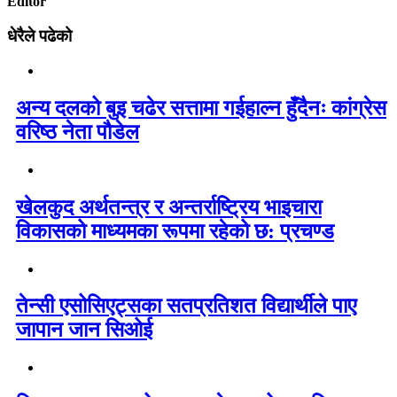
Editor
धेरैले पढेको
अन्य दलको बुइ चढेर सत्तामा गईहाल्न हुँदैनः कांग्रेस
वरिष्ठ नेता पौडेल
खेलकुद अर्थतन्त्र र अन्तर्राष्ट्रिय भाइचारा
विकासको माध्यमका रूपमा रहेको छ: प्रचण्ड
तेन्सी एसोसिएट्सका सतप्रतिशत विद्यार्थीले पाए
जापान जान सिओई