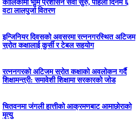
कालिकामा भूमि प्रशासन सेवा सुरु, पहिलो दिनमै ६
वटा लालपुर्जा वितरण
इन्जिनियर दिवसको अवसरमा रत्ननगरस्थित अटिजम
स्रोत कक्षालाई कुर्सी र टेबल सहयोग
रत्ननगरको अटिजम स्रोत कक्षाको अवलोकन गर्दै
शिक्षामन्त्री: समावेशी शिक्षामा सरकारको जोड
चितवनमा जंगली हात्तीको आक्रमणबाट आमाछोराको
मृत्यु