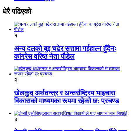
धेरै पढिएको
१
अन्य दलको बुइ चढेर सत्तामा गईहाल्न हुँदैनः
कांग्रेस वरिष्ठ नेता पौडेल
२
खेलकुद अर्थतन्त्र र अन्तर्राष्ट्रिय भाइचारा
विकासको माध्यमका रूपमा रहेको छ: प्रचण्ड
३