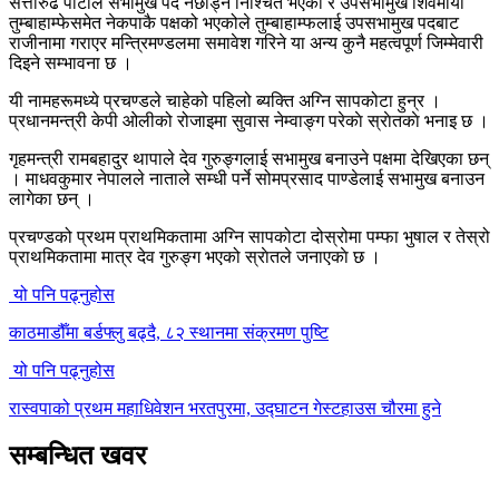
सत्तारुढ पार्टीले सभामुख पद नछोड्ने निश्चित भएको र उपसभामुख शिवमाया
तुम्बाहाम्फेसमेत नेकपाकै पक्षको भएकोले तुम्बाहाम्फलाई उपसभामुख पदबाट
राजीनामा गराएर मन्त्रिमण्डलमा समावेश गरिने या अन्य कुनै महत्वपूर्ण जिम्मेवारी
दिइने सम्भावना छ ।
यी नामहरूमध्ये प्रचण्डले चाहेको पहिलो ब्यक्ति अग्नि सापकोटा हुन्र ।
प्रधानमन्त्री केपी ओलीको रोजाइमा सुवास नेम्वाङ्ग परेकाे स्राेतकाे भनाइ छ ।
गृहमन्त्री रामबहादुर थापाले देव गुरुङ्गलाई सभामुख बनाउने पक्षमा देखिएका छन्
। माधवकुमार नेपालले नाताले सम्धी पर्ने सोमप्रसाद पाण्डेलाई सभामुख बनाउन
लागेका छन् ।
प्रचण्डको प्रथम प्राथमिकतामा अग्नि सापकोटा दोस्रोमा पम्फा भुषाल र तेस्रो
प्राथमिकतामा मात्र देव गुरुङ्ग भएको स्राेतले जनाएकाे छ ।
यो पनि पढ्नुहोस
काठमाडौँमा बर्डफ्लु बढ्दै, ८२ स्थानमा संक्रमण पुष्टि
यो पनि पढ्नुहोस
रास्वपाको प्रथम महाधिवेशन भरतपुरमा, उद्घाटन गेस्टहाउस चौरमा हुने
सम्बन्धित खवर