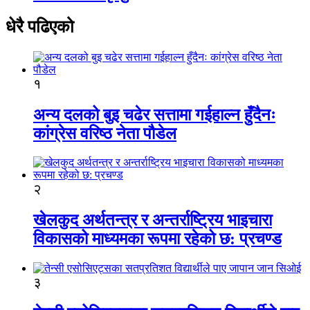
धेरै पढिएको
१
अन्य दलको बुइ चढेर सत्तामा गईहाल्न हुँदैनः
कांग्रेस वरिष्ठ नेता पौडेल
२
खेलकुद अर्थतन्त्र र अन्तर्राष्ट्रिय भाइचारा
विकासको माध्यमका रूपमा रहेको छ: प्रचण्ड
३