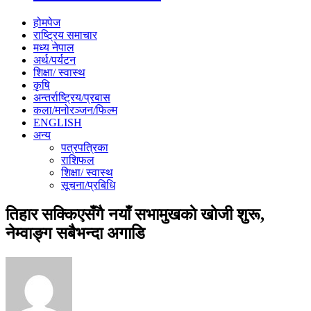
होमपेज
राष्ट्रिय समाचार
मध्य नेपाल
अर्थ/पर्यटन
शिक्षा/ स्वास्थ
कृषि
अन्तर्राष्ट्रिय/प्रबास
कला/मनोरञ्जन/फिल्म
ENGLISH
अन्य
पत्रपत्रिका
राशिफल
शिक्षा/ स्वास्थ
सूचना/प्रबिधि
तिहार सक्किएसँगै नयाँ सभामुखकाे खाेजी शुरू,
नेम्वाङ्ग सबैभन्दा अगाडि