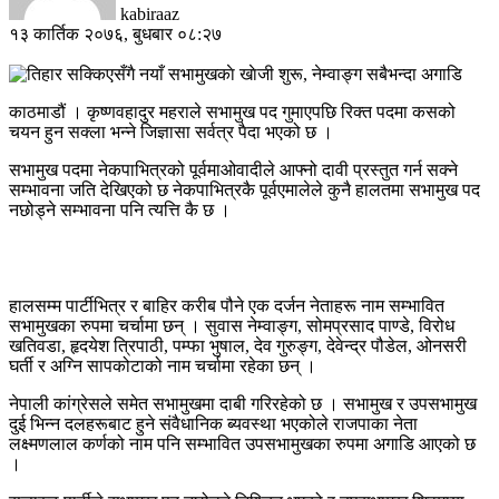
kabiraaz
१३ कार्तिक २०७६, बुधबार ०८:२७
काठमाडौं । कृष्णवहादुर महराले सभामुख पद गुमाएपछि रिक्त पदमा कसको
चयन हुन सक्ला भन्ने जिज्ञासा सर्वत्र पैदा भएको छ ।
सभामुख पदमा नेकपाभित्रको पूर्वमाओवादीले आफ्नो दावी प्रस्तुत गर्न सक्ने
सम्भावना जति देखिएको छ नेकपाभित्रकै पूर्वएमालेले कुनै हालतमा सभामुख पद
नछोड्ने सम्भावना पनि त्यत्ति कै छ ।
हालसम्म पार्टीभित्र र बाहिर करीब पौने एक दर्जन नेताहरू नाम सम्भावित
सभामुखका रुपमा चर्चामा छन् । सुवास नेम्वाङ्ग, सोमप्रसाद पाण्डे, विरोध
खतिवडा, हृदयेश त्रिपाठी, पम्फा भुषाल, देव गुरुङ्ग, देवेन्द्र पौडेल, ओनसरी
घर्ती र अग्नि सापकोटाको नाम चर्चामा रहेका छन् ।
नेपाली कांग्रेसले समेत सभामुखमा दाबी गरिरहेको छ । सभामुख र उपसभामुख
दुई भिन्न दलहरूबाट हुने संवैधानिक ब्यवस्था भएकोले राजपाका नेता
लक्ष्मणलाल कर्णको नाम पनि सम्भावित उपसभामुखका रुपमा अगाडि आएको छ
।