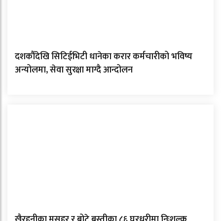
दशकौँदेखि सिटिईभिटी धानेका करार कर्मचारीको भविष्य
अन्योलमा, सेवा सुरक्षा माग्दै आन्दोलन
खैरहनीका मुसहर र बोटे बस्तीका ८६ घरधुरीमा निःशुल्क