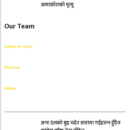
आमाछोराको मृत्यु
Our Team
Shishir Simkhada
Editor-in-Chief
_________
Akash Banjara
Director
_________
Ramesh Regmi
Editor
धेरैले पढेको
अन्य दलको बुइ चढेर सत्तामा गईहाल्न हुँदैनः