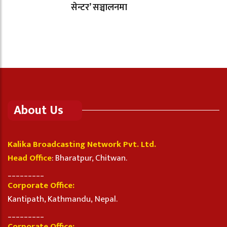
सेन्टर’ सञ्चालनमा
About Us
Kalika Broadcasting Network Pvt. Ltd.
Head Office
: Bharatpur, Chitwan.
_________
Corporate Office:
Kantipath, Kathmandu, Nepal.
_________
Corporate Office: