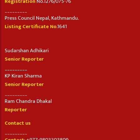
Registration
No.1276/075-76
_________
Press Council Nepal, Kathmandu.
Listing Certificate No
.1641
Sudarshan Adhikari
Senior Reporter
_________
KP Kiran Sharma
Senior Reporter
_________
Ram Chandra Dhakal
Reporter
Contact us
_________
Contact
: +977-9803303809