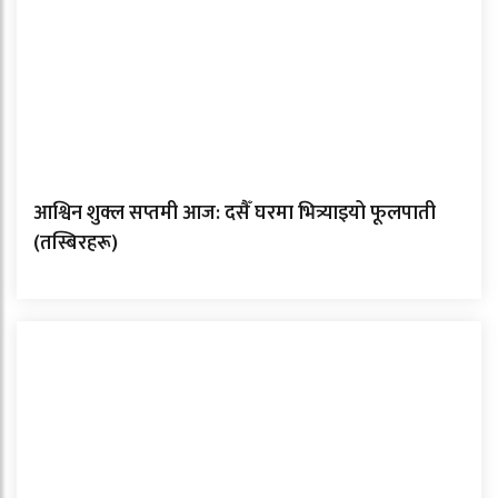
आश्विन शुक्ल सप्तमी आज: दसैँ घरमा भित्र्याइयो फूलपाती
(तस्बिरहरू)