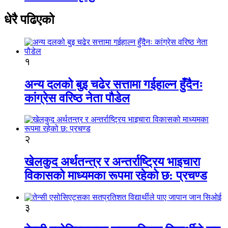
धेरै पढिएको
१
अन्य दलको बुइ चढेर सत्तामा गईहाल्न हुँदैनः
कांग्रेस वरिष्ठ नेता पौडेल
२
खेलकुद अर्थतन्त्र र अन्तर्राष्ट्रिय भाइचारा
विकासको माध्यमका रूपमा रहेको छ: प्रचण्ड
३