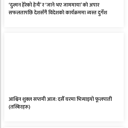
‘दुश्मन हेरेको हेर्‍यै’ र ‘जाने भए जाममाया’ काे अपार
सफलतापछि देशसँगै विदेशकाे कार्यक्रममा व्यस्त दुर्गेश
आश्विन शुक्ल सप्तमी आज: दसैँ घरमा भित्र्याइयो फूलपाती
(तस्बिरहरू)