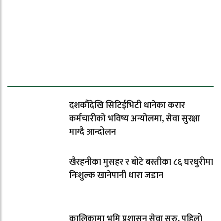
ताजा समाचार
दशकौँदेखि सिटिईभिटी धानेका करार
कर्मचारीको भविष्य अन्योलमा, सेवा सुरक्षा
माग्दै आन्दोलन
खैरहनीका मुसहर र बोटे बस्तीका ८६ घरधुरीमा
निःशुल्क खानेपानी धारा जडान
कालिकामा भूमि प्रशासन सेवा सुरु, पहिलो