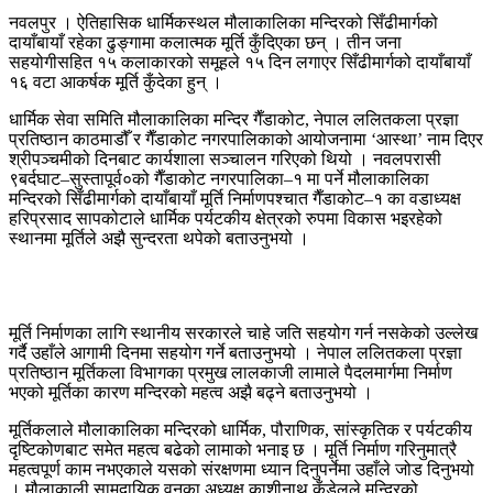
नवलपुर । ऐतिहासिक धार्मिकस्थल मौलाकालिका मन्दिरको सिँढीमार्गको
दायाँबायाँ रहेका ढुङ्गामा कलात्मक मूर्ति कुँदिएका छन् । तीन जना
सहयोगीसहित १५ कलाकारको समूहले १५ दिन लगाएर सिँढीमार्गको दायाँबायाँ
१६ वटा आकर्षक मूर्ति कुँदेका हुन् ।
धार्मिक सेवा समिति मौलाकालिका मन्दिर गैँडाकोट, नेपाल ललितकला प्रज्ञा
प्रतिष्ठान काठमाडौँ र गैँडाकोट नगरपालिकाको आयोजनामा ‘आस्था’ नाम दिएर
श्रीपञ्चमीको दिनबाट कार्यशाला सञ्चालन गरिएको थियो । नवलपरासी
९बर्दघाट–सुस्तापूर्व०को गैँडाकोट नगरपालिका–१ मा पर्ने मौलाकालिका
मन्दिरको सिँढीमार्गको दायाँबायाँ मूर्ति निर्माणपश्चात गैँडाकोट–१ का वडाध्यक्ष
हरिप्रसाद सापकोटाले धार्मिक पर्यटकीय क्षेत्रको रुपमा विकास भइरहेको
स्थानमा मूर्तिले अझै सुन्दरता थपेको बताउनुभयो ।
मूर्ति निर्माणका लागि स्थानीय सरकारले चाहे जति सहयोग गर्न नसकेको उल्लेख
गर्दै उहाँले आगामी दिनमा सहयोग गर्ने बताउनुभयो । नेपाल ललितकला प्रज्ञा
प्रतिष्ठान मूर्तिकला विभागका प्रमुख लालकाजी लामाले पैदलमार्गमा निर्माण
भएको मूर्तिका कारण मन्दिरको महत्व अझै बढ्ने बताउनुभयो ।
मूर्तिकलाले मौलाकालिका मन्दिरको धार्मिक, पौराणिक, सांस्कृतिक र पर्यटकीय
दृष्टिकोणबाट समेत महत्व बढेको लामाको भनाइ छ । मूर्ति निर्माण गरिनुमात्रै
महत्वपूर्ण काम नभएकाले यसको संरक्षणमा ध्यान दिनुपर्नेमा उहाँले जोड दिनुभयो
। मौलाकाली सामुदायिक वनका अध्यक्ष काशीनाथ कँडेलले मन्दिरको