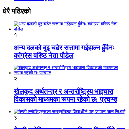
धेरै पढिएको
१
अन्य दलको बुइ चढेर सत्तामा गईहाल्न हुँदैनः
कांग्रेस वरिष्ठ नेता पौडेल
२
खेलकुद अर्थतन्त्र र अन्तर्राष्ट्रिय भाइचारा
विकासको माध्यमका रूपमा रहेको छ: प्रचण्ड
३