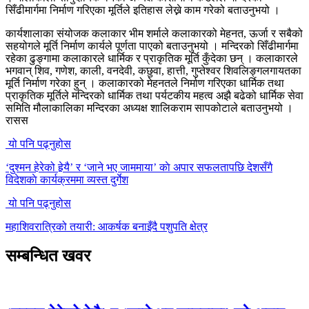
सिँढीमार्गमा निर्माण गरिएका मूर्तिले इतिहास लेख्ने काम गरेको बताउनुभयो ।
कार्यशालाका संयोजक कलाकार भीम शर्माले कलाकारको मेहनत, ऊर्जा र सबैको
सहयोगले मूर्ति निर्माण कार्यले पूर्णता पाएको बताउनुभयो । मन्दिरको सिँढीमार्गमा
रहेका ढुङ्गामा कलाकारले धार्मिक र प्राकृतिक मूर्ति कुँदेका छन् । कलाकारले
भगवान् शिव, गणेश, काली, वनदेवी, कछुवा, हात्ती, गुप्तेश्वर शिवलिङ्गलगायतका
मूर्ति निर्माण गरेका हुन् । कलाकारको मेहनतले निर्माण गरिएका धार्मिक तथा
प्राकृतिक मूर्तिले मन्दिरको धार्मिक तथा पर्यटकीय महत्व अझै बढेको धार्मिक सेवा
समिति मौलाकालिका मन्दिरका अध्यक्ष शालिकराम सापकोटाले बताउनुभयो ।
रासस
यो पनि पढ्नुहोस
‘दुश्मन हेरेको हेर्‍यै’ र ‘जाने भए जाममाया’ काे अपार सफलतापछि देशसँगै
विदेशकाे कार्यक्रममा व्यस्त दुर्गेश
यो पनि पढ्नुहोस
महाशिवरात्रिको तयारी: आकर्षक बनाइँदै पशुपति क्षेत्र
सम्बन्धित खवर