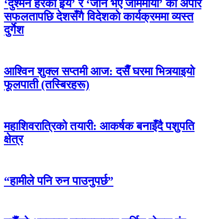
‘दुश्मन हेरेको हेर्‍यै’ र ‘जाने भए जाममाया’ काे अपार
सफलतापछि देशसँगै विदेशकाे कार्यक्रममा व्यस्त
दुर्गेश
आश्विन शुक्ल सप्तमी आज: दसैँ घरमा भित्र्याइयो
फूलपाती (तस्बिरहरू)
महाशिवरात्रिको तयारी: आकर्षक बनाइँदै पशुपति
क्षेत्र
“हामीले पनि रुन पाउनुपर्छ”