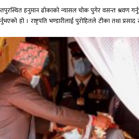
वसन्तपुरस्थित हनुमान ढोकाको न्यासल चोक पुगेर वसन्त श्रवण गर
ुभएको हो । राष्ट्रपति भण्डारीलाई पुरोहितले टीका तथा प्रसाद 
ुभयो 