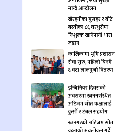
अन्योलमा, सेवा सुरक्षा
माग्दै आन्दोलन
खैरहनीका मुसहर र बोटे
बस्तीका ८६ घरधुरीमा
निःशुल्क खानेपानी धारा
जडान
कालिकामा भूमि प्रशासन
सेवा सुरु, पहिलो दिनमै
६ वटा लालपुर्जा वितरण
इन्जिनियर दिवसको
अवसरमा रत्ननगरस्थित
अटिजम स्रोत कक्षालाई
कुर्सी र टेबल सहयोग
रत्ननगरको अटिजम स्रोत
कक्षाको अवलोकन गर्दै