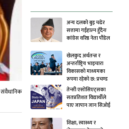
धेरैले पढेको
अन्य दलको बुइ चढेर
सत्तामा गईहाल्न हुँदैनः
कांग्रेस वरिष्ठ नेता पौडेल
खेलकुद अर्थतन्त्र र
अन्तर्राष्ट्रिय भाइचारा
विकासको माध्यमका
रूपमा रहेको छ: प्रचण्ड
तेन्सी एसोसिएट्सका
, संवैधानिक
सतप्रतिशत विद्यार्थीले
पाए जापान जान सिओई
शिक्षा, स्वास्थ्य र