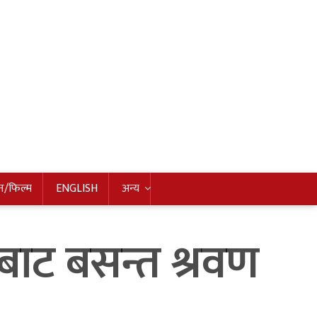
न/फिल्म
ENGLISH
अन्य
ायतबाट बसन्त श्रवण