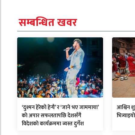
सम्बन्धित खवर
‘दुश्मन हेरेको हेर्‍यै’ र ‘जाने भए जाममाया’
आश्विन श
काे अपार सफलतापछि देशसँगै
भित्र्याइ
विदेशकाे कार्यक्रममा व्यस्त दुर्गेश