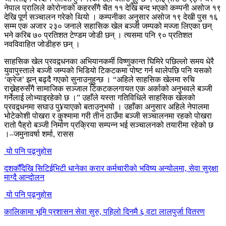
नेपाल प्रालिले कोरोनाको कहरसँगै चैत ११ देखि बन्द भएको कम्पनी असोज १९
देखि पूर्ण सञ्चालन गरेको थियो । कम्पनीका अनुसार असोज १९ देखी पुस १६
सम्म एक अजार २३० जनाले सहासिक खेल बञ्जी जम्पको मज्जा लिएका छन्
भने करिब ७० प्रतिशत टेण्डम जोडी छन् । त्यसमा पनि ९० प्रतिशत
नवविवाहित जोडीहरु छन् ।
साहसिक खेल प्रवद्र्धनका अभियानकर्मी विष्णुकान्त घिमिरे पछिल्लो समय धेरै
युवापुस्ताले बञ्जी जम्पको भिडियो टिकटकमा पोष्ट गर्न थालेपछि पनि यसको
‘क्रेज’ झन् बढ्दै गएको सुनाउनुहुन्छ । “अहिले साहसिक खेलमा रुचि
राख्नेहरुसँगै सामाजिक सञ्जाल टिकटकलगायत एक अर्काको अनुभवले बञ्जी
गर्नेलाई लोभ्याइरहेको छ ।” उहाँले यस्ता गतिविधिले साहसिक खेलको
प्रवद्र्धनमा सघाउ पु¥याएको बताउनुभयो । उहाँका अनुसार अहिले नेपालमा
भोटेकोशी पोखरा र कुश्मामा गरी तीन ठाउँमा बञ्जी सञ्चालनमा रहको पोखरा
रातो पैह्रो बञ्जी निर्माण प्रक्रिया सम्पन्न भई सञ्चालनको तयारीमा रहेको छ
।–जमुनावर्षा शर्मा, रासस
यो पनि पढ्नुहोस
दशकौँदेखि सिटिईभिटी धानेका करार कर्मचारीको भविष्य अन्योलमा, सेवा सुरक्षा
माग्दै आन्दोलन
यो पनि पढ्नुहोस
कालिकामा भूमि प्रशासन सेवा सुरु, पहिलो दिनमै ६ वटा लालपुर्जा वितरण