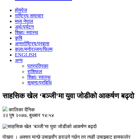
होमपेज
राष्ट्रिय समाचार
मध्य नेपाल
अर्थ/पर्यटन
शिक्षा/ स्वास्थ
कृषि
अन्तर्राष्ट्रिय/प्रबास
कला/मनोरञ्जन/फिल्म
ENGLISH
अन्य
पत्रपत्रिका
राशिफल
शिक्षा/ स्वास्थ
सूचना/प्रबिधि
साहसिक खेल ‘बञ्जी’मा युवा जोडीको आकर्षण बढ्दो
कालिका दैनिक
२२ पुष २०७७, बुधबार १४:५४
पोखरा । अक्सर मान्छे उचाइसँग डराउने गर्छन् तर त्यही उचाइबाट हामफालेर