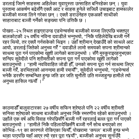
डरलाई जित्ने साहसमा अहिलेका युवापुस्ता उत्साहित बनिरहेका छन् । युवा
पुस्तामा आकर्षण बढेसँगै एक्लै आट र साहस हुनेले सजिलै उचाइबाट हामफालेर
बञ्जीको मज्जा लिने गरेका छन् । एक्लै डराउनेहरु एकअर्को साथीको
साहाराबाट बञ्जी गर्नेको सङ्ख्या पनि उत्तिकै छ ।
पोखरा–२५ स्थित हाइग्राउन्ड एडभेन्चर्समा बञ्जीको मज्जा लिएपछि भक्तपुर
बालकोटकी २५ वर्षीय नविना दवाडीले भन्नुभयो, “निकै पहिलेदेखि बञ्जी गर्ने
रहर थियो, तर एक्लै गर्नसकेको थिइन । उहाँ श्रीमान् देखाउँदै को साथले आट
आयो, डरलाई जितेको अनुभव गरेँ ” दवाडीले लामो समयको सपना श्रीमान्को
साथमा पूरा गर्न पाएकोमा खुशी लागेको बताउनुभयो । सँगै मुस्कुराइरहनुभएका
सन्दिप सुवेदीले पनि श्रीमतीको सपना पूरा गर्न पाएकोमा खुशी लागेको
बताउनुभयो । “हामी नवविवाहित जोडी हौँ, उनको सपना पूरा गर्न साथमा लिएर
बञ्जी गरेँ, डरभित्रको आनन्दमा हामी रमायौँ”, सुवेदीले भन्नुभयो, “एडभेन्चर्स
भनेकै डरसँग सम्बन्धित हुन्छ जति डर जति चुनौती उति मज्जाहुन्छ हामीले त्यो
अनुभव हासिल ग¥र्यौँ ।”
काठमाडौँ बालुवाटारका २७ वर्षीय सफिन श्रेष्ठले पनि २२ वर्षीय श्रीमती
सनिसा श्रेष्ठको साथमा बञ्जीको अनुभव निकै स्मरणीय रहेको बताउनुभयो ।
उहाँले एक वर्ष अघि विवाह गरेपछिसँगै बञ्जी गर्ने रहरलाई बल्ल पूरा गर्न पाएको
बताउनुभयो । “हामीले निकै पहिलादेखिसँगै बञ्जी गर्ने सोच बनाएको तर
कोभिड–१९ का कारणले रोकिएका थियौँ, पोखरामा ‘कपल’ बञ्जी हुन्छ भन्ने
थाहा पाएपछि यहाँ आएर त्यो रहर पूरा ग¥र्यौँ”, बञ्जीको अनुभव सुनाउँदै