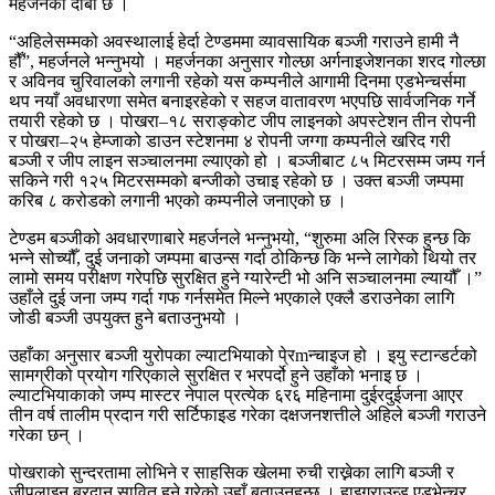
महर्जनको दाबी छ ।
“अहिलेसम्मको अवस्थालाई हेर्दा टेण्डममा व्यावसायिक बञ्जी गराउने हामी नै
हौँ”, महर्जनले भन्नुभयो । महर्जनका अनुसार गोल्छा अर्गनाइजेशनका शरद गोल्छा
र अविनव चुरिवालको लगानी रहेको यस कम्पनीले आगामी दिनमा एडभेन्चर्समा
थप नयाँ अवधारणा समेत बनाइरहेको र सहज वातावरण भएपछि सार्वजनिक गर्ने
तयारी रहेको छ । पोखरा–१८ सराङ्कोट जीप लाइनको अपस्टेशन तीन रोपनी
र पोखरा–२५ हेम्जाको डाउन स्टेशनमा ४ रोपनी जग्गा कम्पनीले खरिद गरी
बञ्जी र जीप लाइन सञ्चालनमा ल्याएको हो । बञ्जीबाट ८५ मिटरसम्म जम्प गर्न
सकिने गरी १२५ मिटरसम्मको बन्जीको उचाइ रहेको छ । उक्त बञ्जी जम्पमा
करिब ८ करोडको लगानी भएको कम्पनीले जनाएको छ ।
टेण्डम बञ्जीको अवधारणाबारे महर्जनले भन्नुभयो, “शुरुमा अलि रिस्क हुन्छ कि
भन्ने सोच्यौँ, दुई जनाको जम्पमा बाउन्स गर्दा ठोकिन्छ कि भन्ने लागेको थियो तर
लामो समय परीक्षण गरेपछि सुरक्षित हुने ग्यारेन्टी भो अनि सञ्चालनमा ल्यायौँ ।”
उहाँले दुई जना जम्प गर्दा गफ गर्नसमेत मिल्ने भएकाले एक्लै डराउनेका लागि
जोडी बञ्जी उपयुक्त हुने बताउनुभयो ।
उहाँका अनुसार बञ्जी युरोपका ल्याटभियाको पे्रmन्चाइज हो । इयु स्टान्डर्टको
सामग्रीको प्रयोग गरिएकाले सुरक्षित र भरपर्दो हुने उहाँको भनाइ छ ।
ल्याटभियाकाको जम्प मास्टर नेपाल प्रत्येक ६र६ महिनामा दुईरदुईजना आएर
तीन वर्ष तालीम प्रदान गरी सर्टिफाइड गरेका दक्षजनशत्तीले अहिले बञ्जी गराउने
गरेका छन् ।
पोखराको सुन्दरतामा लोभिने र साहसिक खेलमा रुची राख्नेका लागि बञ्जी र
जीपलाइन बरदान सावित हुने गरेको उहाँ बताउनुहुन्छ । हाइग्राउन्ड एड्भेन्चर