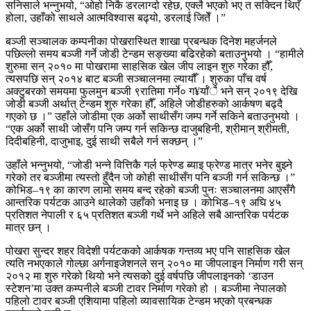
सनिसाले भन्नुभयो, “ओहो निकै डरलाग्दो रहेछ, एक्लै भएको भए त सक्दिन थिएँ
होला, उहाँको साथले आत्मविश्वास बढ्यो, डरलाई जितेँ ।”
बञ्जी सञ्चालक कम्पनीका पोखरास्थित शाखा प्रबन्धक दिनेश महर्जनले
पछिल्लो समय बञ्जी गर्ने जोडी टेन्डम सङ्ख्या बढिरहेको बताउनुभयो । “हामीले
शुरुमा सन् २०१० मा पोखरामा साहसिक खेल जीप लाइन शुरु गरेका हौँ,
त्यसपछि सन् २०१४ बाट बञ्जी सञ्चालनमा ल्यायौँ । शुरुका पाँच वर्ष
अक्टुबरको समयमा फुलमुन बञ्जी ९रातिमा गर्ने० ग¥र्याँै भने सन् २०१९ देखि
जोडी बञ्जी अर्थात् टेन्डम शुरु गरेका हौँ, अहिले जोडीहरुको आर्कषण बढ्दै
गएको छ ।” उहाँले जोडीमा एक अर्को साथीसँग जम्प गर्ने सकिने बताउनुभयो ।
“एक अर्को साथी जोसँग पनि जम्प गर्न सकिन्छ दाजुबहिनी, श्रीमान् श्रीमती,
दिदीबहिनी, दाजुभाइ, दुई साथी सबैले गर्न सक्छन् ।”
उहाँले भन्नुभयो, “जोडी भन्ने वित्तिकै गर्ल फ्रेण्ड ब्याइ फ्रेण्ड मात्र भनेर बुझ्ने
गरेको तर बञ्जीमा त्यस्तो हुँदैन जो कोही साथीसँग पनि बञ्जी गर्न सकिन्छ ।”
कोभिड–१९ का कारण लामो समय बन्द रहेको बञ्जी पुनः सञ्चालनमा आएसँगै
आन्तरिक पर्यटक आउने थालेको उहाँको भनाइ छ । कोभिड–१९ अघि ४५
प्रतिशत नेपाली र ६५ प्रतिशत बञ्जी गर्थे भने अहिले सबै आन्तरिक पर्यटक
मात्र छन् ।
पोखरा सुन्दर शहर विदेशी पर्यटकको आर्कषक गन्तव्य भए पनि साहसिक खेल
त्यति नभएकाले गोल्छा अर्गनाइजेशनले सन् २०१० मा जीपलाइन निर्माण गरी सन्
२०१२ मा शुरु गरेको थियो भने त्यसको दुई वर्षपछि जीपलाइनको ‘डाउन
स्टेशन’मा उक्त कम्पनीले बञ्जी टावर निर्माण गरेको हो । बञ्जीमा नेपालको
पहिलो टावर बञ्जी एशियामा पहिलो व्यावसायिक टेन्डम भएको प्रबन्धक