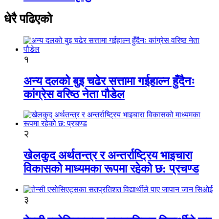
धेरै पढिएको
१
अन्य दलको बुइ चढेर सत्तामा गईहाल्न हुँदैनः
कांग्रेस वरिष्ठ नेता पौडेल
२
खेलकुद अर्थतन्त्र र अन्तर्राष्ट्रिय भाइचारा
विकासको माध्यमका रूपमा रहेको छ: प्रचण्ड
३