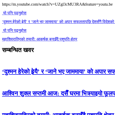
https://m.youtube.com/watch?v=UZgl3cMU3RA&feature=youtu.be
यो पनि पढ्नुहोस
‘दुश्मन हेरेको हेर्‍यै’ र ‘जाने भए जाममाया’ काे अपार सफलतापछि देशसँगै विदेशकाे का
यो पनि पढ्नुहोस
महाशिवरात्रिको तयारी: आकर्षक बनाइँदै पशुपति क्षेत्र
सम्बन्धित खवर
‘दुश्मन हेरेको हेर्‍यै’ र ‘जाने भए जाममाया’ काे अपार स
आश्विन शुक्ल सप्तमी आज: दसैँ घरमा भित्र्याइयो फूलप