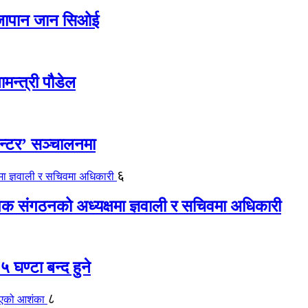
ए जापान जान सिओई
ामन्त्री पौडेल
ेन्टर’ सञ्चालनमा
६
यापक संगठनको अध्यक्षमा ज्ञवाली र सचिवमा अधिकारी
 घण्टा बन्द हुने
८