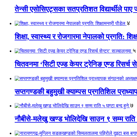
तेन्सी एसोसिएट्सका सतप्रतिशत विद्यार्थीले पा
४
शिक्षा, स्वास्थ्य र रोजगारमा नेपालको प्रगति: शिक्ष
५
चितवनमा ‘सिटी एज्ड केयर ट्रेनिङ एण्ड रिसर्च स
सप्तगण्डकी बहुमुखी क्याम्पस प्रगतिशिल प्राध्
७
नौबीसे-मलेखु खण्ड भोलिदेखि साउन ९ सम्म राति ५