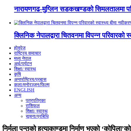
नारायणगढ-मुग्लिन सडकखण्डको सिमलतालमा पह
क्लिनिक नेपालद्वारा चितवनमा विपन्न परिवारको स
होमपेज
राष्ट्रिय समाचार
मध्य नेपाल
अर्थ/पर्यटन
शिक्षा/ स्वास्थ
कृषि
अन्तर्राष्ट्रिय/प्रबास
कला/मनोरञ्जन/फिल्म
ENGLISH
अन्य
पत्रपत्रिका
राशिफल
शिक्षा/ स्वास्थ
सूचना/प्रबिधि
निर्मला पन्तको हत्याकाण्डमा निर्माण भएको ‘कोपिला’क