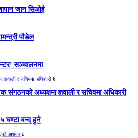
ए जापान जान सिओई
ामन्त्री पौडेल
ेन्टर’ सञ्चालनमा
६
यापक संगठनको अध्यक्षमा ज्ञवाली र सचिवमा अधिकारी
 घण्टा बन्द हुने
८