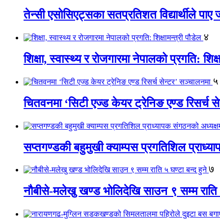
तेन्सी एसोसिएट्सका सतप्रतिशत विद्यार्थीले पा
४
शिक्षा, स्वास्थ्य र रोजगारमा नेपालको प्रगति: शिक्ष
५
चितवनमा ‘सिटी एज्ड केयर ट्रेनिङ एण्ड रिसर्च स
सप्तगण्डकी बहुमुखी क्याम्पस प्रगतिशिल प्राध्
७
नौबीसे-मलेखु खण्ड भोलिदेखि साउन ९ सम्म राति ५