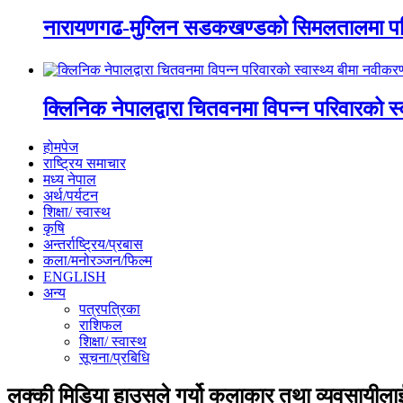
नारायणगढ-मुग्लिन सडकखण्डको सिमलतालमा पह
क्लिनिक नेपालद्वारा चितवनमा विपन्न परिवारको स
होमपेज
राष्ट्रिय समाचार
मध्य नेपाल
अर्थ/पर्यटन
शिक्षा/ स्वास्थ
कृषि
अन्तर्राष्ट्रिय/प्रबास
कला/मनोरञ्जन/फिल्म
ENGLISH
अन्य
पत्रपत्रिका
राशिफल
शिक्षा/ स्वास्थ
सूचना/प्रबिधि
लक्की मिडिया हाउसले गर्यो कलाकार तथा व्यवसायीला