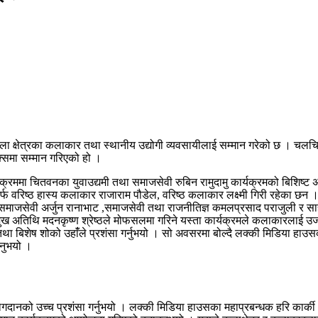
्षेत्रका कलाकार तथा स्थानीय उद्योगी व्यवसायीलाई सम्मान गरेको छ । चलचित्र
ेक्समा सम्मान गरिएको हो ।
्यक्रममा चितवनका युवाउद्यमी तथा समाजसेवी रुबिन रामुदामु कार्यक्रमको बिशिष्
 वरिष्ठ हास्य कलाकार राजाराम पौडेल, वरिष्ठ कलाकार लक्ष्मी गिरी रहेका छन । यस
यी तथा समाजसेवी अर्जुन रानाभाट ,समाजसेवी तथा राजनीतिज्ञ कमलप्रसाद पराजुली
ख अतिथि मदनकृष्ण श्रेष्ठले मोफसलमा गरिने यस्ता कार्यक्रमले कलाकारलाई उर्जा मि
 तथा बिशेष शोको उहांँले प्रशंसा गर्नुभयो । सो अवसरमा बोल्दै लक्की मिडिया ह
उनुभयो ।
योगदानको उच्च प्रशंसा गर्नुभयो । लक्की मिडिया हाउसका महाप्रबन्धक हरि कार्की