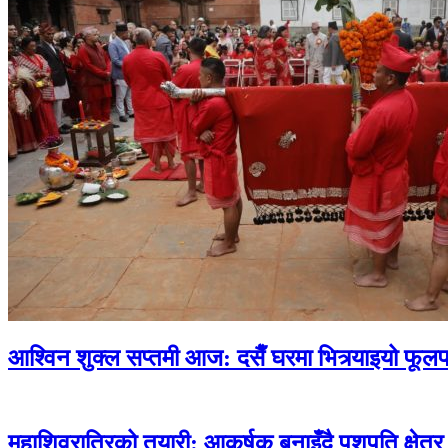
आश्विन शुक्ल सप्तमी आज: दसैँ घरमा भित्र्याइयो फूलप
महाशिवरात्रिको तयारी: आकर्षक बनाइँदै पशुपति क्षेत्र