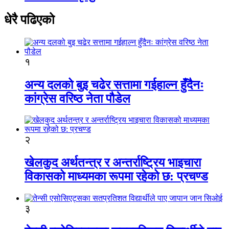
धेरै पढिएको
१
अन्य दलको बुइ चढेर सत्तामा गईहाल्न हुँदैनः
कांग्रेस वरिष्ठ नेता पौडेल
२
खेलकुद अर्थतन्त्र र अन्तर्राष्ट्रिय भाइचारा
विकासको माध्यमका रूपमा रहेको छ: प्रचण्ड
३