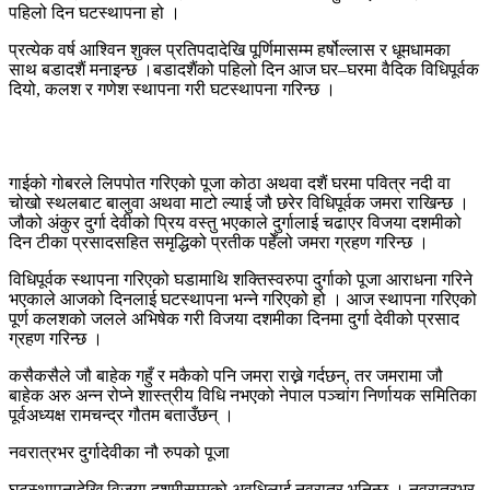
पहिलो दिन घटस्थापना हो ।
प्रत्येक वर्ष आश्विन शुक्ल प्रतिपदादेखि पूर्णिमासम्म हर्षोल्लास र धूमधामका
साथ बडादशैं मनाइन्छ ।बडादशैंको पहिलो दिन आज घर–घरमा वैदिक विधिपूर्वक
दियो, कलश र गणेश स्थापना गरी घटस्थापना गरिन्छ ।
गाईको गोबरले लिपपोत गरिएको पूजा कोठा अथवा दशैं घरमा पवित्र नदी वा
चोखो स्थलबाट बालुवा अथवा माटो ल्याई जौ छरेर विधिपूर्वक जमरा राखिन्छ ।
जौको अंकुर दुर्गा देवीको प्रिय वस्तु भएकाले दुर्गालाई चढाएर विजया दशमीको
दिन टीका प्रसादसहित समृद्धिको प्रतीक पहेँलो जमरा ग्रहण गरिन्छ ।
विधिपूर्वक स्थापना गरिएको घडामाथि शक्तिस्वरुपा दुर्गाको पूजा आराधना गरिने
भएकाले आजको दिनलाई घटस्थापना भन्ने गरिएको हो । आज स्थापना गरिएको
पूर्ण कलशको जलले अभिषेक गरी विजया दशमीका दिनमा दुर्गा देवीको प्रसाद
ग्रहण गरिन्छ ।
कसैकसैले जौ बाहेक गहुँ र मकैको पनि जमरा राख्ने गर्दछन्, तर जमरामा जौ
बाहेक अरु अन्न रोप्ने शास्त्रीय विधि नभएको नेपाल पञ्चांग निर्णायक समितिका
पूर्वअध्यक्ष रामचन्द्र गौतम बताउँछन् ।
नवरात्रभर दुर्गादेवीका नौ रुपको पूजा
घटस्थापनादेखि विजया दशमीसम्मको अवधिलाई नवरात्र भनिन्छ । नवरात्रभर