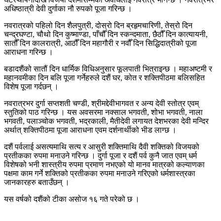
अधिष्ठात्री देवी दुर्गाका नौ रुपको पूजा गरिन्छ ।
नवरात्रको पहिलो दिन शैलपुत्री, दोस्रो दिन ब्रहृमचारिणी, तेस्रो दिन
चन्द्रघण्टा, चौथो दिन कुष्माण्डा, पाँचौँ दिन स्कन्दमाता, छैठौँ दिन कात्यायनी,
सातौँ दिन कालरात्री, आठौँ दिन महागौरी र नवौँ दिन सिद्धिदात्रीको पूजा
आराधना गरिन्छ ।
बडादशैंको सातौं दिन धार्मिक विधिअनुसार फूलपाती भित्राइन्छ । महाअष्टमी र
महानवमीका दिन बलि पूजा गर्नेहरुले दशैं घर, कोत र शक्तिपीठमा बलिसहित
विशेष पूजा गर्दछन् ।
नवरात्रभर दुर्गा सप्तशती चण्डी, श्रीमद्देवीभागवत र अन्य देवी स्तोत्र एवम्
स्तुतिको पाठ गरिन्छ । यस अवसरमा नक्साल भगवती, शोभा भगवती, नाला
भगवती, पलाञ्चोक भगवती, भद्रकाली, मैतीदेवी लगायत देशभरका देवी मन्दिर
अर्थात् शक्तिपीठमा पूजा आराधना एवम दर्शनार्थीको भीड लाग्छ ।
दशैं पर्वलाई असत्यमाथि सत्य र आसुरी शक्तिमाथि दैवी शक्तिको विजयको
प्रतीकका रुपमा मनाउने गरिन्छ । दुर्गा पूजा र दशैं पर्व कुनै जात एवम् धर्म
विशेषको भनी शास्त्रीय रुपमा प्रमाण नभएको यो मानव मात्रको कल्याणका
पक्षमा काम गर्ने शक्तिको प्रतीकका रुपमा मनाउने गरिएको धर्मशास्त्रका
जानकारहरु बताउँछन् ।
यस वर्षको दशैंको टीका असोज १६ गते परेको छ ।