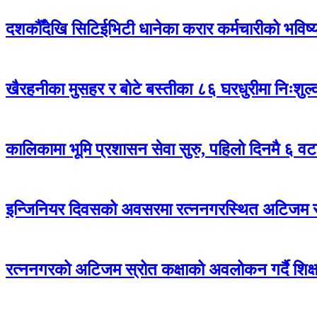
दशकौँदेखि सिटिईभिटी धानेका करार कर्मचारीको भविष्य अ
खैरहनीका मुसहर र बोटे बस्तीका ८६ घरधुरीमा निःशुल
कालिकामा भूमि प्रशासन सेवा सुरु, पहिलो दिनमै ६ वट
इन्जिनियर दिवसको अवसरमा रत्ननगरस्थित अटिजम स्र
रत्ननगरको अटिजम स्रोत कक्षाको अवलोकन गर्दै शिक्षा