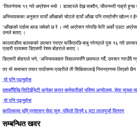
‘तिलगंगामा १९ गते अप्रेशन भयो । डाक्टरले देख्न सक्दैन, जीवनभरी गाह्रो हुन्छ उस
अभिभावकका अनुसार वायाँ आँखाको चोटले दायाँ आँखा पनि राम्रोसँग खोल्न र हेर्
‘आँखाको पर्दामा ब्लड जमेको छ रे । त्यो अप्रेसन गरेपछि फेरि अर्को एउटा अप्रेस
उनले बताए ।
काठमाडौंमा बालकको उपचार गराएर फर्किएपछि बाबु नरेन्द्रले पुस १६ गते उपचार
प्रहरी प्रवक्ता डिएसपी रेशम बोहराले बताए ।
डिएसपी बोहराले भने, ‘अभिभावकहरु विद्यालयसँगै छलफल गर्दै, उपचार गराउँदै गर्
तर यो समाचार तयार पार्दासम्म प्रहरीले ती शिक्षिकालाई नियन्त्रणमा लिएको छैन ।
यो पनि पढ्नुहोस
दशकौँदेखि सिटिईभिटी धानेका करार कर्मचारीको भविष्य अन्योलमा, सेवा सुरक्षा मा
यो पनि पढ्नुहोस
कालिकामा भूमि प्रशासन सेवा सुरु, पहिलो दिनमै ६ वटा लालपुर्जा वितरण
सम्बन्धित खवर