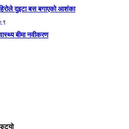
िरोले दुइटा बस बगाएको आशंका
९
्वास्थ्य बीमा नवीकरण
फुट्यो