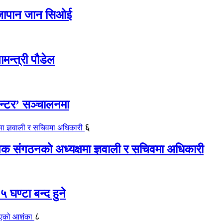
ए जापान जान सिओई
ामन्त्री पौडेल
ेन्टर’ सञ्चालनमा
६
यापक संगठनको अध्यक्षमा ज्ञवाली र सचिवमा अधिकारी
 घण्टा बन्द हुने
८