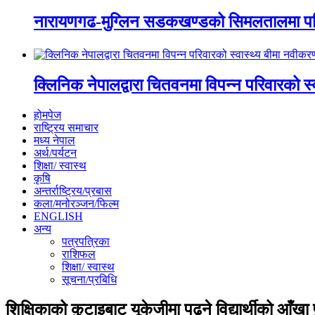
नारायणगढ-मुग्लिन सडकखण्डको सिमलतालमा पह
क्लिनिक नेपालद्वारा चितवनमा विपन्न परिवारको स
होमपेज
राष्ट्रिय समाचार
मध्य नेपाल
अर्थ/पर्यटन
शिक्षा/ स्वास्थ
कृषि
अन्तर्राष्ट्रिय/प्रबास
कला/मनोरञ्जन/फिल्म
ENGLISH
अन्य
पत्रपत्रिका
राशिफल
शिक्षा/ स्वास्थ
सूचना/प्रबिधि
शिक्षिकाको कुटाइबाट यूकेजीमा पढ्ने विद्यार्थीको आँखा 