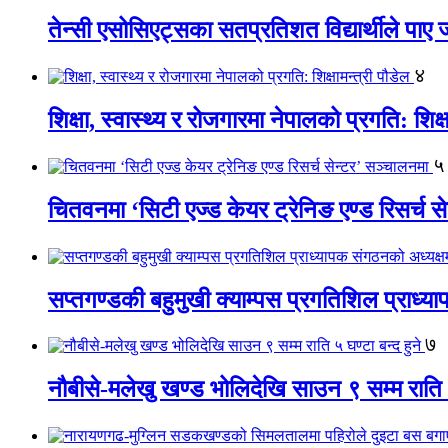
तेन्सी एसोसिएट्सका सतप्रतिशत विद्यार्थीले पा
४
शिक्षा, स्वास्थ्य र रोजगारमा नेपालको प्रगति: शिक्ष
५
चितवनमा ‘सिटी एज्ड केयर ट्रेनिङ एण्ड रिसर्च स
सप्तगण्डकी बहुमुखी क्याम्पस प्रगतिशिल प्राध्
७
नौबीसे-मलेखु खण्ड भोलिदेखि साउन ९ सम्म राति ५