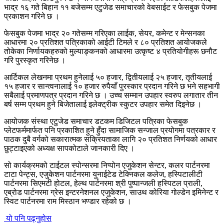
भाद्र १६ गते बिहान ११ बजेसम्म एटुजेड समाचारको वेबसाईट र फेसबुक पेजमा
प्रकाशन गरिने छ ।
फेसबुक पेजमा भाद्र २० गतेसम्म गरिएका लाईक, सेयर, कमेन्ट र मेन्सनका
आधारमा २० प्रतिशत पत्रिकाको आईटी टिमले र ८० प्रतिशत आयोजकले
तोकेका निर्णायकहरुको मुल्याङ्कनको आधारमा उत्कृष्ट ४ प्रतियोगीहरू छनौट
गरि पुरस्कृत गरिनेछ ।
आर्टिकल लेखनमा प्रथम हुनेलाई ५० हजार, द्वितीयलाई २५ हजार, तृतीयलाई
१५ हजार र सान्त्वनालाई १० हजार रुपैयाँ पुरस्कार प्रदान गरिने छ भने सहभागी
सबैलाई प्रमाणपत्र प्रदान गरिने छ । उच्च सम्मान उपहार स्वरुप लगातार तीन
बर्ष सम्म प्रथम हुने बिजेतालाई इलेक्ट्रीक स्कुटर उपहार समेत दिइनेछ ।
आयोजक संस्था एटुजेड समाचार डटकम डिजिटल पत्रिका फेसबुक
प्लेटफर्ममार्फत पनि प्रकाशित हुने हुँदा सामाजिक सन्जाल प्रयोगमा पत्रकार र
पाठक दुबै वर्गको सकारात्मक सक्रियताका लागि २० प्रतिशत निर्णयको आधार
छुट्टाइएको अध्यक्ष सापकोटाले जानकारी दिए ।
सो कार्यक्रमको टाईटल स्पोन्सरमा निप्पोन एजुकेशन सेन्टर, कलर पार्टनरमा
टाटा पेन्ट्स, एजुकेशन पार्टनरमा युनाईटेड टेक्निकल कलेज, हस्पिटालीटी
पार्टनरमा सिएमटी होटल, हेल्थ पार्टनरमा श्री पुष्पान्जली हस्पिटल प्राली,
एब्रोड पार्टनरमा ग्रेस इन्टरनेशनल एजुकेशन, साउथ कोरिया गोल्डेन इमिनेन्ट र
स्विट पार्टनरमा राम मिस्ठान भण्डार रहेको छ ।
यो पनि पढ्नुहोस