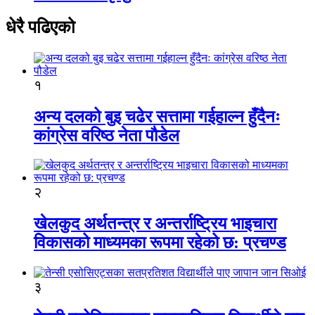
धेरै पढिएको
१
अन्य दलको बुइ चढेर सत्तामा गईहाल्न हुँदैनः
कांग्रेस वरिष्ठ नेता पौडेल
२
खेलकुद अर्थतन्त्र र अन्तर्राष्ट्रिय भाइचारा
विकासको माध्यमका रूपमा रहेको छ: प्रचण्ड
३