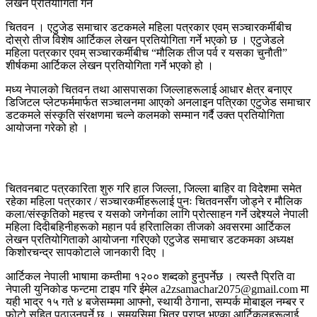
चितवन । एटुजेड समाचार डटकमले महिला पत्रकार एवम् सञ्चारकर्मीबीच
दोस्रो तीज विशेष आर्टिकल लेखन प्रतियोगिता गर्ने भएको छ । एटुजेडले
महिला पत्रकार एवम् सञ्चारकर्मीबीच “मौलिक तीज पर्व र यसका चुनौती”
शीर्षकमा आर्टिकल लेखन प्रतियोगिता गर्ने भएको हो ।
मध्य नेपालको चितवन तथा आसपासका जिल्लाहरूलाई आधार क्षेत्र बनाएर
डिजिटल प्लेटफर्ममार्फत सञ्चालनमा आएको अनलाइन पत्रिका एटुजेड समाचार
डटकमले संस्कृति संरक्षणमा चल्ने कलमको सम्मान गर्दै उक्त प्रतियोगिता
आयोजना गरेको हो ।
चितवनबाट पत्रकारिता शुरु गरि हाल जिल्ला, जिल्ला बाहिर वा विदेशमा समेत
रहेका महिला पत्रकार / सञ्चारकर्मीहरूलाई पुनः चितवनसँग जोड्ने र मौलिक
कला/संस्कृतिको महत्त्व र यसको जगेर्नाका लागि प्रोत्साहन गर्ने उद्देश्यले नेपाली
महिला दिदीबहिनीहरूको महान पर्व हरितालिका तीजको अवसरमा आर्टिकल
लेखन प्रतियोगिताको आयोजना गरिएको एटुजेड समाचार डटकमका अध्यक्ष
किशोरचन्द्र सापकोटाले जानकारी दिए ।
आर्टिकल नेपाली भाषामा कम्तीमा १२०० शब्दको हुनुपर्नेछ । त्यस्तै प्रिति वा
नेपाली युनिकोड फन्टमा टाइप गरि ईमेल a2zsamachar2075@gmail.com मा
यही भाद्र १५ गते ४ बजेसम्ममा आफ्नो, स्थायी ठेगाना, सम्पर्क मोबाइल नम्बर र
फोटो सहित पठाउनुपर्ने छ । समयसिमा भित्र प्राप्त भएका आर्टिकलहरूलाई