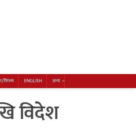
न/फिल्म
ENGLISH
अन्य
ेखि विदेश