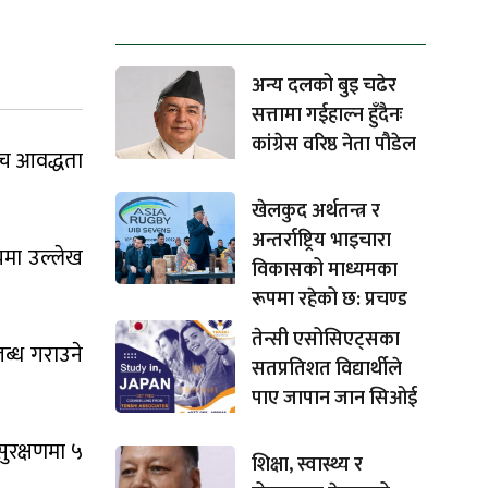
धेरैले पढेको
अन्य दलको बुइ चढेर
सत्तामा गईहाल्न हुँदैनः
कांग्रेस वरिष्ठ नेता पौडेल
बीच आवद्धता
खेलकुद अर्थतन्त्र र
अन्तर्राष्ट्रिय भाइचारा
यमा उल्लेख
विकासको माध्यमका
रूपमा रहेको छ: प्रचण्ड
तेन्सी एसोसिएट्सका
ब्ध गराउने
सतप्रतिशत विद्यार्थीले
पाए जापान जान सिओई
ुरक्षणमा ५
शिक्षा, स्वास्थ्य र