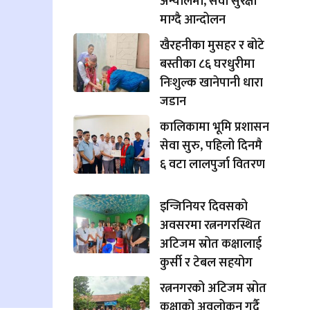
अन्योलमा, सेवा सुरक्षा
माग्दै आन्दोलन
खैरहनीका मुसहर र बोटे
बस्तीका ८६ घरधुरीमा
निःशुल्क खानेपानी धारा
जडान
कालिकामा भूमि प्रशासन
सेवा सुरु, पहिलो दिनमै
६ वटा लालपुर्जा वितरण
इन्जिनियर दिवसको
अवसरमा रत्ननगरस्थित
अटिजम स्रोत कक्षालाई
कुर्सी र टेबल सहयोग
रत्ननगरको अटिजम स्रोत
कक्षाको अवलोकन गर्दै