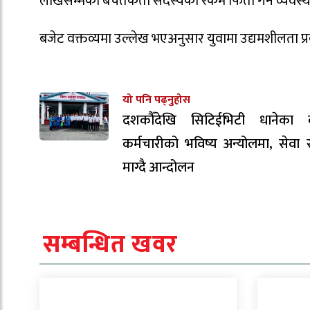
लाखसम्मका बचतकर्ता सदस्यको रकम फिर्ता गर्ने व्यवस्था 
बजेट वक्तव्यमा उल्लेख भएअनुसार युवामा उद्यमशीलता प्रव
यो पनि पढ्नुहोस
दशकौँदेखि सिटिईभिटी धानेका 
कर्मचारीको भविष्य अन्योलमा, सेवा सु
माग्दै आन्दोलन
सम्बन्धित खवर