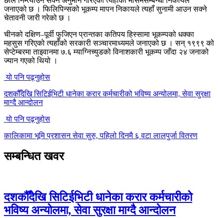
छाल निम्त्याउन सक्ने अनुमान गरिएको त्यहाँको मौसमसम्बन्धी निकायले
जनाएको छ । फिलिपिन्सको भूकम्प मापन निकायले त्यहाँ सुनामी आउन सक्ने
चेतावनी जारी गरेको छ ।
चीनको दक्षिण–पूर्वी फुजिएन प्रान्तका कतिपय हिस्सामा भूकम्पको धक्का
महसुस गरिएको त्यहाँको सरकारी सञ्चारमाध्यमले जनाएको छ । सन् १९९९ को
सेप्टेम्बरमा ताइवानमा ७.६ म्याग्निच्युडको विनाशकारी भूकम्प जाँदा २४ जनाको
ज्यान गएको थियो ।
यो पनि पढ्नुहोस
दशकौँदेखि सिटिईभिटी धानेका करार कर्मचारीको भविष्य अन्योलमा, सेवा सुरक्षा
माग्दै आन्दोलन
यो पनि पढ्नुहोस
कालिकामा भूमि प्रशासन सेवा सुरु, पहिलो दिनमै ६ वटा लालपुर्जा वितरण
सम्बन्धित खवर
दशकौँदेखि सिटिईभिटी धानेका करार कर्मचारीको
भविष्य अन्योलमा, सेवा सुरक्षा माग्दै आन्दोलन