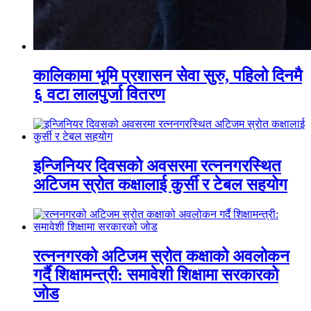
कालिकामा भूमि प्रशासन सेवा सुरु, पहिलो दिनमै
६ वटा लालपुर्जा वितरण
इन्जिनियर दिवसको अवसरमा रत्ननगरस्थित
अटिजम स्रोत कक्षालाई कुर्सी र टेबल सहयोग
रत्ननगरको अटिजम स्रोत कक्षाको अवलोकन
गर्दै शिक्षामन्त्री: समावेशी शिक्षामा सरकारको
जोड