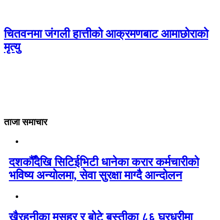
चितवनमा जंगली हात्तीको आक्रमणबाट आमाछोराको
मृत्यु
ताजा समाचार
दशकौँदेखि सिटिईभिटी धानेका करार कर्मचारीको
भविष्य अन्योलमा, सेवा सुरक्षा माग्दै आन्दोलन
खैरहनीका मुसहर र बोटे बस्तीका ८६ घरधुरीमा