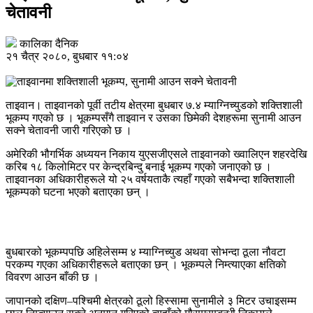
चेतावनी
कालिका दैनिक
२१ चैत्र २०८०, बुधबार ११:०४
ताइवान। ताइवानको पूर्वी तटीय क्षेत्रमा बुधबार ७.४ म्याग्निच्युडको शक्तिशाली
भूकम्प गएको छ । भूकम्पसँगै ताइवान र उसका छिमेकी देशहरूमा सुनामी आउन
सक्ने चेतावनी जारी गरिएको छ ।
अमेरिकी भौगर्भिक अध्ययन निकाय युएसजीएसले ताइवानको ख्वालिएन शहरदेखि
करिब १८ किलोमिटर पर केन्द्रबिन्दु बनाई भूकम्प गएको जनाएको छ ।
ताइवानका अधिकारीहरूले यो २५ वर्षयताकै त्यहाँ गएको सबैभन्दा शक्तिशाली
भूकम्पको घटना भएको बताएका छन् ।
बुधबारको भूकम्पपछि अहिलेसम्म ४ म्याग्निच्युड अथवा सोभन्दा ठूला नौवटा
परकम्प गएका अधिकारीहरूले बताएका छन् । भूकम्पले निम्त्याएका क्षतिकाे
विवरण आउन बाँकी छ ।
जापानको दक्षिण–पश्चिमी क्षेत्रको ठूलो हिस्सामा सुनामीले ३ मिटर उचाइसम्म