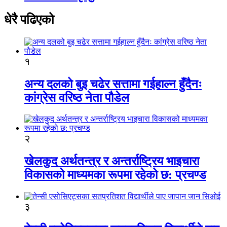
धेरै पढिएको
१
अन्य दलको बुइ चढेर सत्तामा गईहाल्न हुँदैनः
कांग्रेस वरिष्ठ नेता पौडेल
२
खेलकुद अर्थतन्त्र र अन्तर्राष्ट्रिय भाइचारा
विकासको माध्यमका रूपमा रहेको छ: प्रचण्ड
३