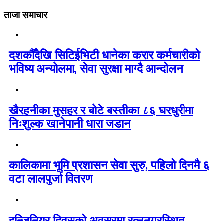
ताजा समाचार
दशकौँदेखि सिटिईभिटी धानेका करार कर्मचारीको
भविष्य अन्योलमा, सेवा सुरक्षा माग्दै आन्दोलन
खैरहनीका मुसहर र बोटे बस्तीका ८६ घरधुरीमा
निःशुल्क खानेपानी धारा जडान
कालिकामा भूमि प्रशासन सेवा सुरु, पहिलो दिनमै ६
वटा लालपुर्जा वितरण
इन्जिनियर दिवसको अवसरमा रत्ननगरस्थित