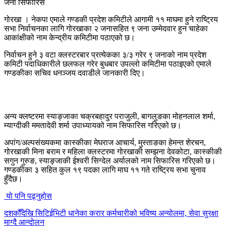
गोरखा । नेकपा एमाले गण्डकी प्रदेश कमिटीले आगामी ११ माघमा हुने राष्ट्रिय
सभा निर्वाचनका लागि गोरखाका २ जनासहित ९ जना उम्मेदवार हुन चाहेका
आकांक्षीको नाम केन्द्रीय कमिटीमा पठाएको छ।
निर्वाचन हुने ३ वटा क्लस्टरबार प्रत्येकका ३/३ गरेर ९ जनाको नाम प्रदेश
कमिटी पदाधिकारीले छलफल गरेर बुधबार उपल्लो कमिटीमा पठाइएको एमाले
गण्डकीका सचिव धनञ्जय दवाडीले जानकारी दिए।
अन्य क्लष्टरमा स्याङ्जाका चक्रबहादुर पराजुली, बागलुङका मोहनलाल शर्मा,
म्याग्दीकी ममतादेवी शर्मा उपाध्यायको नाम सिफारिस गरिएको छ।
अपांग/अल्पसंख्यकमा कास्कीका मेघराज आचार्य, मुस्ताङका हेमन्त शेरचन,
गोरखाकी मिना बराम र महिला क्लस्टरमा गोरखाकी सम्झना देवकोटा, कास्कीकी
सगुन गुरुङ, स्याङ्जाकी ईश्वरी सिग्देल अर्यालको नाम सिफारिस गरिएको छ।
गण्डकीका ३ सहित कुल १९ पदका लागि माघ ११ गते राष्ट्रिय सभा चुनाव
हुँदैछ।
यो पनि पढ्नुहोस
दशकौँदेखि सिटिईभिटी धानेका करार कर्मचारीको भविष्य अन्योलमा, सेवा सुरक्षा
माग्दै आन्दोलन