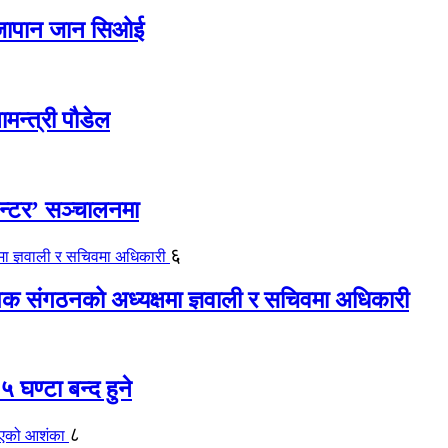
ए जापान जान सिओई
ामन्त्री पौडेल
ेन्टर’ सञ्चालनमा
६
यापक संगठनको अध्यक्षमा ज्ञवाली र सचिवमा अधिकारी
 घण्टा बन्द हुने
८