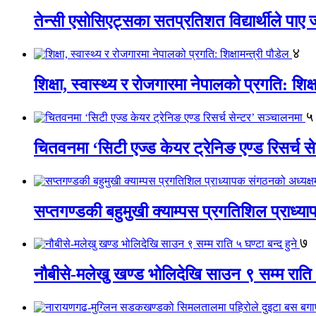
तेन्सी एसोसिएट्सका सतप्रतिशत विद्यार्थीले पा
४
शिक्षा, स्वास्थ्य र रोजगारमा नेपालको प्रगति: शिक्ष
५
चितवनमा ‘सिटी एज्ड केयर ट्रेनिङ एण्ड रिसर्च स
सप्तगण्डकी बहुमुखी क्याम्पस प्रगतिशिल प्राध्
७
नौबीसे-मलेखु खण्ड भोलिदेखि साउन ९ सम्म राति ५