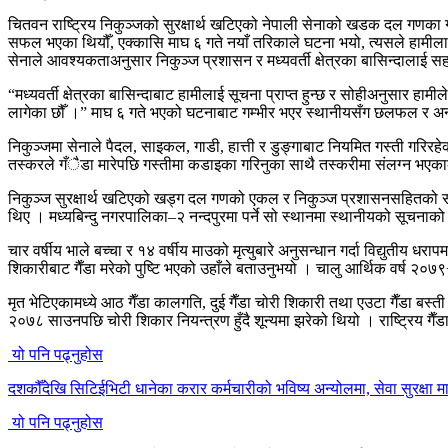
चितवन राष्ट्रिय निकुञ्जको सुरक्षार्थ खटिएको नेपाली सेनाको खडक दल गणका 
सफल भएका थियौँ, एक्कासि माघ ६ गते नयाँ तरिकाले घटना भयो, त्यसले हामीलाई थ
सेनाले आवश्यकताअनुसार निकुञ्ज प्रशासन र मध्यवर्ती क्षेत्रका बासिन्दालाई सहभ
“मध्यवर्ती क्षेत्रका बासिन्दाबाट हामीलाई सूचना प्राप्त हुन्छ र सोहीअनुसार हा
लागेका छौँ ।” माघ ६ गते भएको घटनाबाट गम्भीर भएर स्थानीयसँग छलफल र अन्त
निकुञ्जमा सेनाले पैदल, साइकल, गाडी, हात्ती र डुङ्गाबाट नियमित गस्ती गरिरह
तस्करले गँैडा मारेपछि गस्तीमा कडाइका गरिनुका साथै तस्करीमा संलग्न भएका
निकुञ्ज सुरक्षार्थ खटिएको खड्ग दल गणको एकल र निकुञ्ज प्रशासनसहितको संयुक
थिए । मध्यबिन्दु नगरपालिका–२ नन्दपुरमा पर्ने सो स्थानमा स्थानीयको सूचनाक
चार वर्षीय भाले बच्चा र १४ वर्षीय माउको मृत्युबारे अनुसन्धान गर्दा विद्युती
शिकारीबाट गैँडा मरेको पुष्टि भएको उहाँले बताउनुभयो । चालु आर्थिक वर्ष २०७९÷८
मृत भेटिएकामध्ये आठ गैँडा कालगति, दुई गैँडा चोरी शिकारी तथा एउटा गैँडा बस्ती
२०७८ साउनपछि चोरी शिकार नियन्त्रण हुँदै शून्यमा झरेको थियो । राष्ट्रिय ग
यो पनि पढ्नुहोस
दशकौँदेखि सिटिईभिटी धानेका करार कर्मचारीको भविष्य अन्योलमा, सेवा सुरक्षा मा
यो पनि पढ्नुहोस