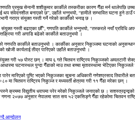
गणपति प्रमुख सेनानी शशीकुमार कार्कीले तस्करीका कारण गैँडा मर्न थालेपछि उ
प संवेदनशील बनाएको छ”, उहाँले भन्नुभयो, “हामीले सम्भावित घटना हुने ठाउँ पहिच
ागी गराएर संयुक्त गस्ती गर्ने गरेको कार्कीको भनाइ छ ।
मीले संयुक्त गस्ती बढाएका छौँ”, गणपति कार्कीले भन्नुभयो, “तस्करले नयाँ प्रविधि
क्र्रिया गरी अगाडि बढेको कार्कीले बताउनुभयो ।
ेको गणपति कार्कीले बताउनुभयो । कार्कीका अनुसार निकुञ्जमा घटनाको अनुसन्धान र
को खोजी कार्यलाई तीव्र पारिएको उहाँले बताउनुभयो ।
्त गरी ५७ पोस्ट छन् । माघ ६ गते चितवन राष्ट्रिय निकुञ्जको अमलटारी सेक्टरअन
ो आधारमा घटनास्थल पुग्दा गैँडाको माउ तथा बच्चा मृतावस्थामा भेटिएका निकुञ्ज
य धरापमा पारेर मारिएको पुष्टि भएको निकुञ्जका सूचना अधिकारी गणेशप्रसाद तिवारील
० मा चितवन राष्ट्रिय निकुञ्ज र मध्यवर्ती क्षेत्रमा गरी ११ गैँडा मरेका छन् ।
 पस्ने क्रममा विद्युतीय धरापमा परेर मरेको निकुञ्जले जनाएको छ । सशस्त्रद्वन्द्
ैँडा गणना २०७७ अनुसार नेपालमा सात सय ५२ एकसिङ्गे गैँडा रहेकोमा चितवन राष्
ग्दै आन्दोलन