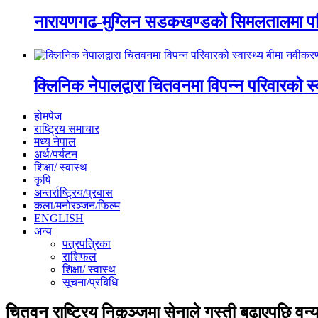
नारायणगढ-मुग्लिन सडकखण्डको सिमलतालमा पह
क्लिनिक नेपालद्वारा चितवनमा विपन्न परिवारको स
होमपेज
राष्ट्रिय समाचार
मध्य नेपाल
अर्थ/पर्यटन
शिक्षा/ स्वास्थ
कृषि
अन्तर्राष्ट्रिय/प्रबास
कला/मनोरञ्जन/फिल्म
ENGLISH
अन्य
पत्रपत्रिका
राशिफल
शिक्षा/ स्वास्थ
सूचना/प्रबिधि
चितवन राष्ट्रिय निकुञ्जमा सेनाले गस्ती बढाएपछि वन्