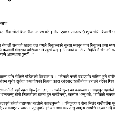
ई वटा गैँडा चोरी शिकारीका कारण मरे । विसं २०७८ साउनपछि शुन्य चोरी शिकारी भए
को नेपाली सेनाको खडक दल गणले निकुञ्जको सुरक्षा मजबुत पार्न निकुञ्ज तथा मध्यवर
ो मध्यवर्ती क्षेत्रका बासिन्दा भने खुसी छन् । “माघको ७ गते रातिदेखि नै सेनाक
क्ने अवस्थामा पुग्यौँ ।”
 घटना पनि रोकिने पौडेलको विश्वास छ । “सेनाले गस्ती बढाएपछि रातिमा हुने चोरी
 खोरमा थुनेर सुतेका स्थानीयको बिहान उठ्दा खोरबाट खसीबोका हराउने गरेका थिए
षाकर्मीले यहाँ पहरा दिइरहेका छन् । मध्यबिन्दु–३ का वडाध्यक्ष मानबहादुर महतोले
्यजन्तु चोरी शिकारीका घटना हुन पाउँदैनन्”, महतोले भन्नुभयो, “रातिको समयमा
महत्वपूर्ण रहेको वडाध्यक्ष महतोले बताउनुभयो । “निकुञ्ज र सेना मिलेर गाउँगाउँम
य बनाएर संरक्षणमा जुट्नुपर्छ ।” वन तथा वन्यजन्तु अमूल्य सम्पत्ति भएका भन्दै व