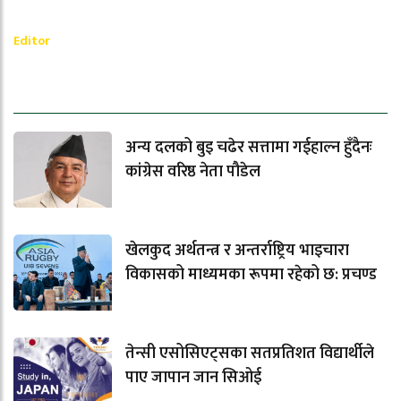
Ramesh Regmi
Editor
धेरैले पढेको
अन्य दलको बुइ चढेर सत्तामा गईहाल्न हुँदैनः
कांग्रेस वरिष्ठ नेता पौडेल
खेलकुद अर्थतन्त्र र अन्तर्राष्ट्रिय भाइचारा
विकासको माध्यमका रूपमा रहेको छ: प्रचण्ड
तेन्सी एसोसिएट्सका सतप्रतिशत विद्यार्थीले
पाए जापान जान सिओई