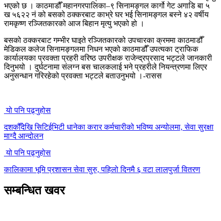
भएको छ । काठमाडौँ महानगरपालिका–९ सिनामङ्गल कार्गो गेट अगाडि बा ५
ख ५६२२ नं को बसको ठक्करबाट काभ्रे घर भई सिनामङ्गल बस्ने ४२ वर्षीय
रामकृष्ण रञ्जितकारको आज बिहान मृत्यु भएको हो ।
बसको ठक्करबाट गम्भीर घाइते रञ्जितकारको उपचारका क्रममा काठमाडौँ
मेडिकल कलेज सिनामङ्गलमा निधन भएको काठमाडौँ उपत्यका ट्राफिक
कार्यालयका प्रवक्ता प्रहरी वरिष्ठ उपरीक्षक राजेन्द्रप्रसाद भट्टले जानकारी
दिनुभयो । दुर्घटनामा संलग्न बस चालकलाई भने प्रहरीले नियन्त्रणमा लिएर
अनुसन्धान गरिरहेको प्रवक्ता भट्टले बताउनुभयो ।-रासस
यो पनि पढ्नुहोस
दशकौँदेखि सिटिईभिटी धानेका करार कर्मचारीको भविष्य अन्योलमा, सेवा सुरक्षा
माग्दै आन्दोलन
यो पनि पढ्नुहोस
कालिकामा भूमि प्रशासन सेवा सुरु, पहिलो दिनमै ६ वटा लालपुर्जा वितरण
सम्बन्धित खवर