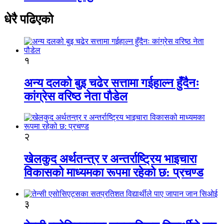
धेरै पढिएको
१
अन्य दलको बुइ चढेर सत्तामा गईहाल्न हुँदैनः
कांग्रेस वरिष्ठ नेता पौडेल
२
खेलकुद अर्थतन्त्र र अन्तर्राष्ट्रिय भाइचारा
विकासको माध्यमका रूपमा रहेको छ: प्रचण्ड
३