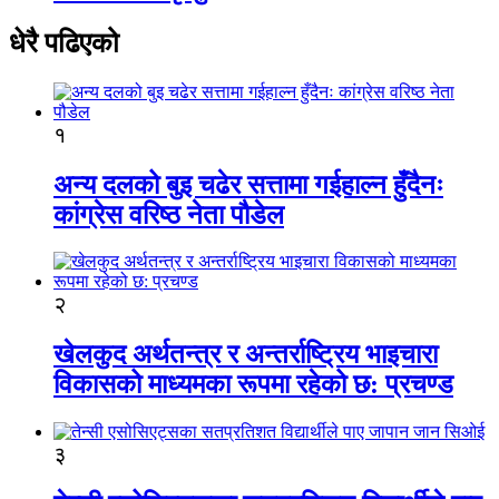
धेरै पढिएको
१
अन्य दलको बुइ चढेर सत्तामा गईहाल्न हुँदैनः
कांग्रेस वरिष्ठ नेता पौडेल
२
खेलकुद अर्थतन्त्र र अन्तर्राष्ट्रिय भाइचारा
विकासको माध्यमका रूपमा रहेको छ: प्रचण्ड
३