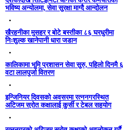
भविष्य अन्योलमा, सेवा सुरक्षा माग्दै आन्दोलन
खैरहनीका मुसहर र बोटे बस्तीका ८६ घरधुरीमा
निःशुल्क खानेपानी धारा जडान
कालिकामा भूमि प्रशासन सेवा सुरु, पहिलो दिनमै ६
वटा लालपुर्जा वितरण
इन्जिनियर दिवसको अवसरमा रत्ननगरस्थित
अटिजम स्रोत कक्षालाई कुर्सी र टेबल सहयोग
रत्ननगरको अटिजम स्रोत कक्षाको अवलोकन गर्दै