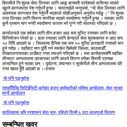
बिरामीले निःशुल्क सेवा लिनका लागि आफू बागमती प्रदेशको वासिन्दा भएको
खुल्ने कागजपत्र पेश गर्नुपर्ने हुन्छ । चापागाईले भन्नुभयो, “यो सेवा लिनका लागि
आवश्यक कागजात पेश गर्नुपर्ने भएकाले सोहीअनुसार अनुरोध गर्दछु ।” निःशुल्क
रगत लिनका लागि विपन्न नागरिक भएको स्वघोषणा गर्नुपर्ने हुन्छ । यसका लागि
कुनै प्रमाण माग नगरी स्वघोषणा फाराम भरे पुग्ने गरी व्यवस्था गरिएको छ ।
कार्यालयले एक वर्षका लागि तीन हजार आठ सय युनिट रगतका लागि बजेट
विनियोजन गरेको छ । हाल रगतका लागि केन्द्रले सेवा शुल्कबापत रु आठ सय
५० लिँदै आएको छ । जिल्लामा दैनिक एक सय ५० युनिट हाराहारी रगतको माग
हुने गर्दछ । यहाँबाट माग पूर्ति गर्न नसकेर छिमेकी जिल्ला, काठमाडौँ,
पोखरालगायतका ठाउँबाट रगत ल्याउने गरिएको छ । यस कार्यक्रमसँगै यहाँका
तीनवटा अस्पतालमा उपचारका लागि आउने विपन्न वर्गका बिरामी प्रत्यक्ष
लाभान्वित हुने भएका छन् । दुर्घटना, क्यान्सर र सुत्केरीले तीन अस्पतालमा धेरै
रगत खपत हुँदै आएको छ ।-रासस
यो पनि पढ्नुहोस
दशकौँदेखि सिटिईभिटी धानेका करार कर्मचारीको भविष्य अन्योलमा, सेवा सुरक्षा
माग्दै आन्दोलन
यो पनि पढ्नुहोस
कालिकामा भूमि प्रशासन सेवा सुरु, पहिलो दिनमै ६ वटा लालपुर्जा वितरण
सम्बन्धित खवर