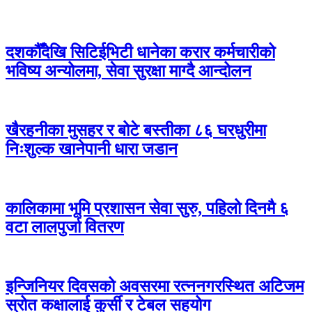
दशकौँदेखि सिटिईभिटी धानेका करार कर्मचारीको
भविष्य अन्योलमा, सेवा सुरक्षा माग्दै आन्दोलन
खैरहनीका मुसहर र बोटे बस्तीका ८६ घरधुरीमा
निःशुल्क खानेपानी धारा जडान
कालिकामा भूमि प्रशासन सेवा सुरु, पहिलो दिनमै ६
वटा लालपुर्जा वितरण
इन्जिनियर दिवसको अवसरमा रत्ननगरस्थित अटिजम
स्रोत कक्षालाई कुर्सी र टेबल सहयोग