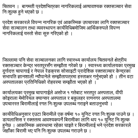
चितवन । बागमती प्रदेशभित्रका नागरिकलाई अत्यावश्यक रक्तसञ्चार सेवा
निःशुल्क हुने भएको छ ।
प्रदेश सरकारले विपन्न नागरिक एवं आकस्मिक उपचारका लागि रक्तसञ्चार
सेवा सञ्चालन तथा व्यवस्थापन कार्यविधिबमोजिम आर्थिकरुपले विपन्न
नागरिकलाई यस्तो सेवा सुरु गरिएको हो ।
जिल्लामा पनि सेवा सञ्चालनका लागि स्वास्थ्य कार्यालय चितवनले क्षेत्रीय
रक्तसञ्चार केन्द्र भरतपुरसँग सम्झौता गरेको छ । स्वास्थ्य कार्यालयका प्रमुख
दुर्गादत्त चापागाई र नेपाल रेडक्रस सोसाइटी प्रादेशिक रक्तसञ्चार केन्द्रका
सभापति ज्ञानशाली न्यौपानेले सम्झौतापत्रमा हस्ताक्षर गर्नुभएको हो । तीन वटा
अस्पतालका प्रतिनिधिको रोहवरमा सम्झौता भएको हो ।
कार्यालयका प्रमुख चापागाईले असोज १ गतेबाट भरतपुर अस्पताल, वीपी
कोइराला मेमोरियल क्यान्सर अस्पताल र बकुलहर रत्ननगर अस्पतालमा
उपचाररत बिरामीलाई रगत निःशुल्क उपलब्ध गराइने बताउनुभयो ।
कार्यविधिअनुसार एउटा बिरामीले एक वर्षमा १० युनिट रगत निःशुल्क पाउने छ ।
डायलासिस र रक्ततत्व आवश्यकपर्ने बिरामीका लागि थप १० युनिट निःशुल्क
हुनेछ । आकस्मिक अवस्थामा रहेका घाइते र बिरामीलाई भने प्रदेश सरकारले
जहाँका बिरामी भए पनि निःशुल्क उपलब्ध गराउने छ ।