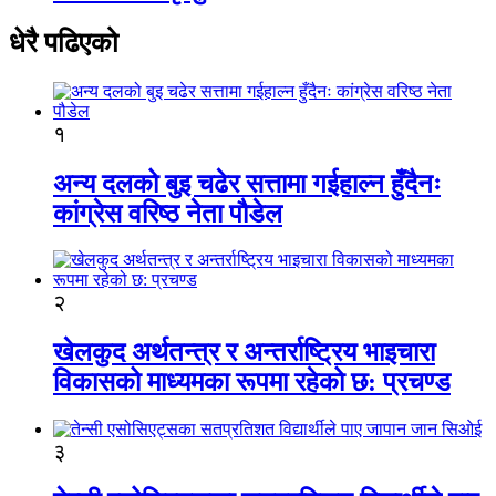
धेरै पढिएको
१
अन्य दलको बुइ चढेर सत्तामा गईहाल्न हुँदैनः
कांग्रेस वरिष्ठ नेता पौडेल
२
खेलकुद अर्थतन्त्र र अन्तर्राष्ट्रिय भाइचारा
विकासको माध्यमका रूपमा रहेको छ: प्रचण्ड
३