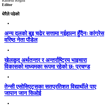
Ramesh Regmi
Editor
धेरैले पढेको
अन्य दलको बुइ चढेर सत्तामा गईहाल्न हुँदैनः कांग्रेस
वरिष्ठ नेता पौडेल
खेलकुद अर्थतन्त्र र अन्तर्राष्ट्रिय भाइचारा
विकासको माध्यमका रूपमा रहेको छ: प्रचण्ड
तेन्सी एसोसिएट्सका सतप्रतिशत विद्यार्थीले पाए
जापान जान सिओई