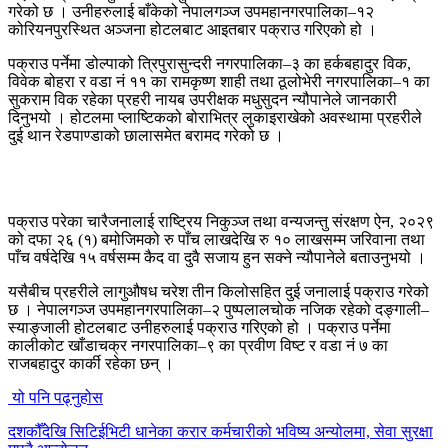
गरेको छ । उनीहरुलाई बाँकेको नेपालगञ्ज उपमहानगरपालिका–१२
कोरियनपुरस्थित अञ्जना होटलबाट आइतबार पक्राउ गरिएको हो ।
पक्राउ पर्नेमा डोल्पाको त्रिपुरासुन्दरी नगरपालिका–३ का हर्कबहादुर विक,
विवेक बोहरा र वडा नं ११ का रामकृष्ण शाही तथा ठूलोभेरी नगरपालिका–१ का
सुकराम विक रहेका प्रहरी नायब उपरीक्षक मधुसुदन न्यौपानेले जानकारी
दिनुभयो । होटलमा प्लाष्टिकको बोराभित्र लुकाइराखेको अवस्थामा प्रहरीले
दुई थान रेडपाण्डाको छालासमेत बरामद गरेको छ ।
पक्राउ परेका चारैजनालाई राष्ट्रिय निकुञ्ज तथा वन्यजन्तु संरक्षण ऐन, २०२९
को दफा २६ (१) बमोजिमको रु पाँच लाखदेखि रु १० लाखसम्म जरिवाना तथा
पाँच वर्षदेखि १५ वर्षसम्म कैद वा दुवै सजाय हुन सक्ने न्यौपानेले बताउनुभयो ।
यसैबीच प्रहरीले लागुऔषध चरेश तीन किलोसहित दुई जनालाई पक्राउ गरेको
छ । नेपालगञ्ज उपमहानगरपालिका–२ पुष्पलालचोक नजिक रहेको दङ्गाली–
स्याङ्जाली होटलबाट उनीहरुलाई पक्राउ गरिएको हो । पक्राउ पर्नेमा
कालीकोट खाँडाचक्र नगरपालिका–९ का प्रवीण विष्ट र वडा नं ७ का
राजबहादुर कार्की रहेका छन् ।
यो पनि पढ्नुहोस
दशकौँदेखि सिटिईभिटी धानेका करार कर्मचारीको भविष्य अन्योलमा, सेवा सुरक्षा