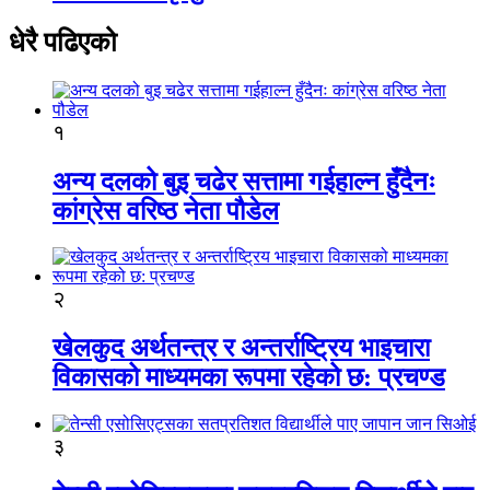
धेरै पढिएको
१
अन्य दलको बुइ चढेर सत्तामा गईहाल्न हुँदैनः
कांग्रेस वरिष्ठ नेता पौडेल
२
खेलकुद अर्थतन्त्र र अन्तर्राष्ट्रिय भाइचारा
विकासको माध्यमका रूपमा रहेको छ: प्रचण्ड
३