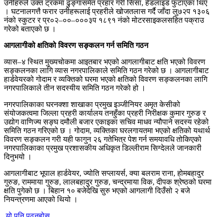
उनीहरुले उक्त ट्रकमा ढुङ्गासमेत प्रहार गरी सिसा, हेडलाइड फुटाएका थिए
। घटनालगत्तै फरार उनीहरूलाई प्रहरीले खोजतलास गर्दै जाँदा लु७२प १३०६
नंको स्कुटर र प्र०२–००–०००३प १८९१ नंको मोटरसाइकलसहित पक्राउ
गरेको बताएको छ ।
आगलागीको क्षतिको विवरण सङ्कलन गर्न समिति गठन
व्यास–४ स्थित मुख्यचोकमा आइतबार भएको आगलागीबाट क्षति भएको विवरण
सङ्कलनका लागि व्यास नगरपालिकाले समिति गठन गरेको छ । आगलागीबाट
हार्डवेयरको गोदाम र व्यक्तिको घरमा भएको क्षतिको विवरण सङ्कलनका लागि
नगरपालिकाले तीन सदस्यीय समिति गठन गरेको हो ।
नगरपालिकाका घरनक्शा शाखाका प्रमुख इञ्जीनियर अमृत केसीको
संयोजकत्वमा जिल्ला प्रहरी कार्यालय तनहुँका प्रहरी निरीक्षक कुमार गुरुङ र
उद्योग वाणिज्य सङ्घ दमौली बजार एकाइका सचिव माधव न्यौपाने सदस्य रहेको
समिति गठन गरिएको छ । गोदाम, व्यक्तिका घरलगायतमा भएको क्षतिको यथार्थ
विवरण सङ्कलन गरी यही फागुन २६ गतेभित्र पेश गर्न समयावधि तोकिएको
नगरपालिकाका प्रमुख प्रशासकीय अधिकृत डिल्लीराम सिग्देलले जानकारी
दिनुभयो ।
आगलागीबाट भूपाल हार्डवेयर, ज्योति सप्लायर्स, क्या बलराम राना, होमबहादुर
गुरुङ, राममाया गुरुङ, लालबहादुर गुरुङ, चन्द्रमाया विक, दीपक श्रेष्ठको घरमा
क्षति पुगेको छ । बिहान १० बजेदेखि सुरु भएको आगलागी दिउँसो २ बजे
नियन्त्रणमा आएको थियो ।
यो पनि पढ्नुहोस