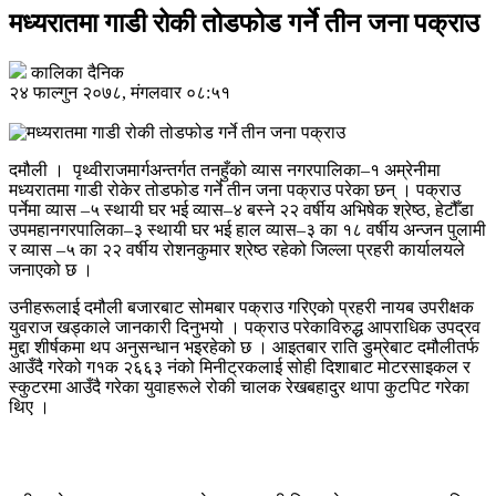
मध्यरातमा गाडी रोकी तोडफोड गर्ने तीन जना पक्राउ
कालिका दैनिक
२४ फाल्गुन २०७८, मंगलवार ०८:५१
दमौली । पृथ्वीराजमार्गअन्तर्गत तनहुँको व्यास नगरपालिका–१ अम्रेनीमा
मध्यरातमा गाडी रोकेर तोडफोड गर्ने तीन जना पक्राउ परेका छन् । पक्राउ
पर्नेमा व्यास –५ स्थायी घर भई व्यास–४ बस्ने २२ वर्षीय अभिषेक श्रेष्ठ, हेटौँडा
उपमहानगरपालिका–३ स्थायी घर भई हाल व्यास–३ का १८ वर्षीय अन्जन पुलामी
र व्यास –५ का २२ वर्षीय रोशनकुमार श्रेष्ठ रहेको जिल्ला प्रहरी कार्यालयले
जनाएको छ ।
उनीहरूलाई दमौली बजारबाट सोमबार पक्राउ गरिएको प्रहरी नायब उपरीक्षक
युवराज खड्काले जानकारी दिनुभयो । पक्राउ परेकाविरुद्ध आपराधिक उपद्रव
मुद्दा शीर्षकमा थप अनुसन्धान भइरहेको छ । आइतबार राति डुम्रेबाट दमौलीतर्फ
आउँदै गरेको ग१क २६६३ नंको मिनीट्रकलाई सोही दिशाबाट मोटरसाइकल र
स्कुटरमा आउँदै गरेका युवाहरूले रोकी चालक रेखबहादुर थापा कुटपिट गरेका
थिए ।