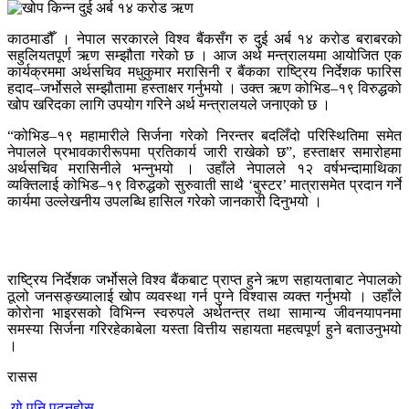
काठमाडौँ । नेपाल सरकारले विश्व बैंकसँग रु दुई अर्ब १४ करोड बराबरको
सहुलियतपूर्ण ऋण सम्झौता गरेको छ । आज अर्थ मन्त्रालयमा आयोजित एक
कार्यक्रममा अर्थसचिव मधुकुमार मरासिनी र बैंकका राष्ट्रिय निर्देशक फारिस
हदाद–जर्भोसले सम्झौतामा हस्ताक्षर गर्नुभयो । उक्त ऋण कोभिड–१९ विरुद्धको
खोप खरिदका लागि उपयोग गरिने अर्थ मन्त्रालयले जनाएको छ ।
“कोभिड–१९ महामारीले सिर्जना गरेको निरन्तर बदलिँदो परिस्थितिमा समेत
नेपालले प्रभावकारीरूपमा प्रतिकार्य जारी राखेको छ”, हस्ताक्षर समारोहमा
अर्थसचिव मरासिनीले भन्नुभयो । उहाँले नेपालले १२ वर्षभन्दामाथिका
व्यक्तिलाई कोभिड–१९ विरुद्धको सुरुवाती साथै ‘बुस्टर’ मात्रासमेत प्रदान गर्ने
कार्यमा उल्लेखनीय उपलब्धि हासिल गरेको जानकारी दिनुभयो ।
राष्ट्रिय निर्देशक जर्भोसले विश्व बैंकबाट प्राप्त हुने ऋण सहायताबाट नेपालको
ठूलो जनसङ्ख्यालाई खोप व्यवस्था गर्न पुग्ने विश्वास व्यक्त गर्नुभयो । उहाँले
कोरोना भाइरसको विभिन्न स्वरुपले अर्थतन्त्र तथा सामान्य जीवनयापनमा
समस्या सिर्जना गरिरहेकाबेला यस्ता वित्तीय सहायता महत्वपूर्ण हुने बताउनुभयो
।
रासस
यो पनि पढ्नुहोस