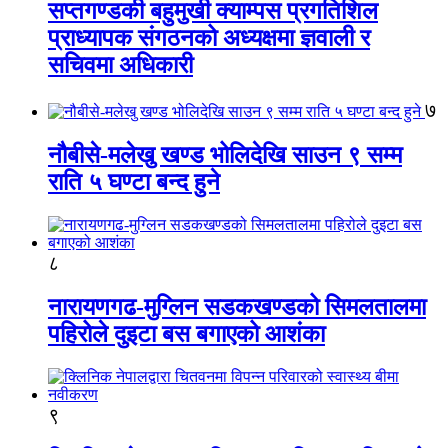
सप्तगण्डकी बहुमुखी क्याम्पस प्रगतिशिल
प्राध्यापक संगठनको अध्यक्षमा ज्ञवाली र
सचिवमा अधिकारी
७
नौबीसे-मलेखु खण्ड भोलिदेखि साउन ९ सम्म
राति ५ घण्टा बन्द हुने
८
नारायणगढ-मुग्लिन सडकखण्डको सिमलतालमा
पहिरोले दुइटा बस बगाएको आशंका
९