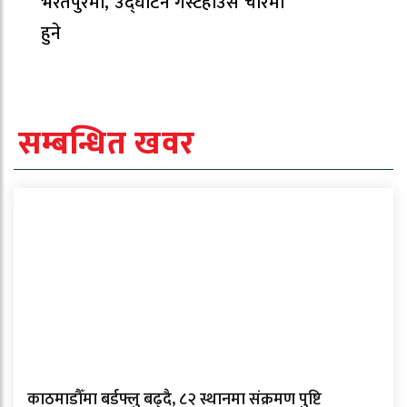
भरतपुरमा, उद्घाटन गेस्टहाउस चौरमा
हुने
सम्बन्धित खवर
काठमाडौँमा बर्डफ्लु बढ्दै, ८२ स्थानमा संक्रमण पुष्टि