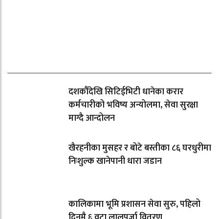
ताजा समाचार
दशकौँदेखि सिटिईभिटी धानेका करार
कर्मचारीको भविष्य अन्योलमा, सेवा सुरक्षा
माग्दै आन्दोलन
खैरहनीका मुसहर र बोटे बस्तीका ८६ घरधुरीमा
निःशुल्क खानेपानी धारा जडान
कालिकामा भूमि प्रशासन सेवा सुरु, पहिलो
दिनमै ६ वटा लालपुर्जा वितरण