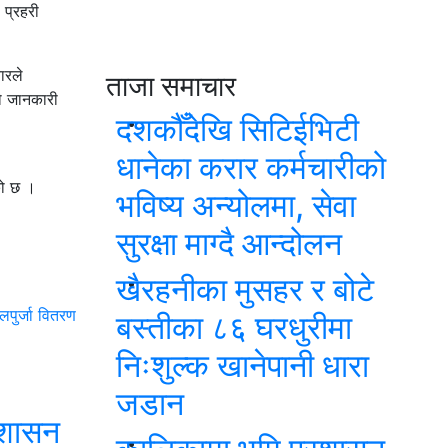
 प्रहरी
ारले
ताजा समाचार
को जानकारी
दशकौँदेखि सिटिईभिटी
धानेका करार कर्मचारीको
को छ ।
भविष्य अन्योलमा, सेवा
सुरक्षा माग्दै आन्दोलन
खैरहनीका मुसहर र बोटे
लपुर्जा वितरण
बस्तीका ८६ घरधुरीमा
निःशुल्क खानेपानी धारा
जडान
रशासन