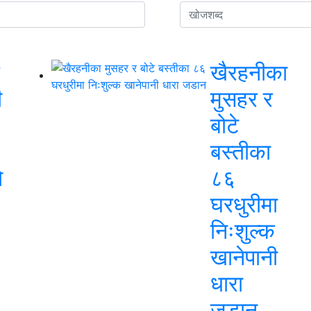
खैरहनीका
ी
मुसहर र
बोटे
बस्तीका
ो
८६
घरधुरीमा
निःशुल्क
खानेपानी
धारा
जडान