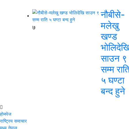
नौबीसे-
मलेखु
७
खण्ड
भोलिदेख
साउन ९
सम्म रात
५ घण्टा
बन्द हुने
होमपेज
राष्ट्रिय समाचार
मध्य नेपाल