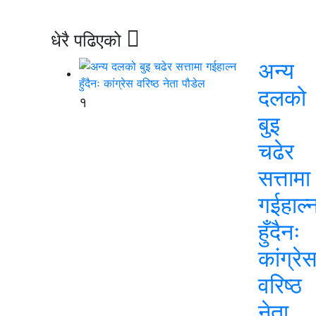
धेरै पढिएको
अन्य
दलको
१
बुइ
चढेर
सत्तामा
गईहाल्
हुँदैनः
कांग्रे
वरिष्ठ
नेता