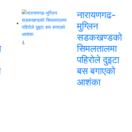
नारायणगढ-
मुग्लिन
सडकखण्डको
८
ि
सिमलतालमा
पहिरोले दुइटा
ि
बस बगाएको
आशंका