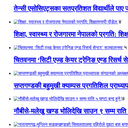
तेन्सी एसोसिएट्सका सतप्रतिशत विद्यार्थीले पा
४
शिक्षा, स्वास्थ्य र रोजगारमा नेपालको प्रगति: शिक्ष
५
चितवनमा ‘सिटी एज्ड केयर ट्रेनिङ एण्ड रिसर्च स
सप्तगण्डकी बहुमुखी क्याम्पस प्रगतिशिल प्राध्
७
नौबीसे-मलेखु खण्ड भोलिदेखि साउन ९ सम्म राति ५