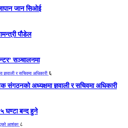
ए जापान जान सिओई
ामन्त्री पौडेल
ेन्टर’ सञ्चालनमा
६
यापक संगठनको अध्यक्षमा ज्ञवाली र सचिवमा अधिकारी
 घण्टा बन्द हुने
८