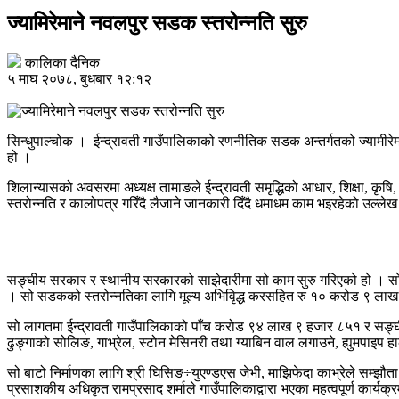
ज्यामिरेमाने नवलपुर सडक स्तरोन्नति सुरु
कालिका दैनिक
५ माघ २०७८, बुधबार १२:१२
सिन्धुपाल्चोक । ईन्द्रावती गाउँपालिकाको रणनीतिक सडक अन्तर्गतको ज्यामीर
हो ।
शिलान्यासको अवसरमा अध्यक्ष तामाङले ईन्द्रावती समृद्धिको आधार, शिक्षा, कृषि
स्तरोन्नति र कालोपत्र गरिँदै लैजाने जानकारी दिँदै धमाधम काम भइरहेको उल्लेख 
सङ्घीय सरकार र स्थानीय सरकारको साझेदारीमा सो काम सुरु गरिएको हो । सो स
। सो सडकको स्तरोन्नतिका लागि मूल्य अभिवृिद्ध करसहित रु १० करोड ९ ला
सो लागतमा ईन्द्रावती गाउँपालिकाको पाँच करोड ९४ लाख ९ हजार ८५१ र सङ्घी
ढुङ्गाको सोलिङ, गाभ्रेल, स्टोन मेसिनरी तथा ग्याबिन वाल लगाउने, ह्युमपाइप 
सो बाटो निर्माणका लागि श्री घिसिङ÷युएण्डएस जेभी, माझिफेदा काभ्रेले सम्झौ
प्रसाशकीय अधिकृत रामप्रसाद शर्माले गाउँपालिकाद्वारा भएका महत्वपूर्ण कार्य