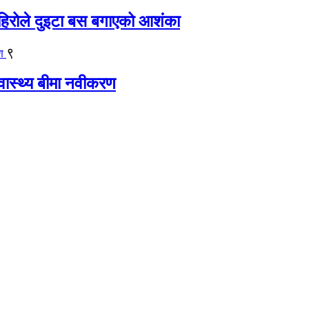
िरोले दुइटा बस बगाएको आशंका
९
्वास्थ्य बीमा नवीकरण