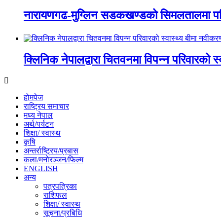
नारायणगढ-मुग्लिन सडकखण्डको सिमलतालमा पह
क्लिनिक नेपालद्वारा चितवनमा विपन्न परिवारको स
होमपेज
राष्ट्रिय समाचार
मध्य नेपाल
अर्थ/पर्यटन
शिक्षा/ स्वास्थ
कृषि
अन्तर्राष्ट्रिय/प्रबास
कला/मनोरञ्जन/फिल्म
ENGLISH
अन्य
पत्रपत्रिका
राशिफल
शिक्षा/ स्वास्थ
सूचना/प्रबिधि