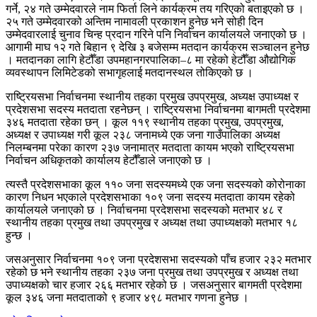
गर्ने, २४ गते उम्मेदवारले नाम फिर्ता लिने कार्यक्रम तय गरिएको बताइएको छ ।
२५ गते उम्मेदवारको अन्तिम नामावली प्रकाशन हुनेछ भने सोही दिन
उम्मेदवारलाई चुनाव चिन्ह प्रदान गरिने पनि निर्वाचन कार्यालयले जनाएको छ ।
आगामी माघ १२ गते बिहान ९ देखि ३ बजेसम्म मतदान कार्यक्रम सञ्चालन हुनेछ
। मतदानका लागि हेटौँडा उपमहानगरपालिका–८ मा रहेको हेटौँडा औद्योगिक
व्यवस्थापन लिमिटेडको सभागृहलाई मतदानस्थल तोकिएको छ ।
राष्ट्रियसभा निर्वाचनमा स्थानीय तहका प्रमुख उपप्रमुख, अध्यक्ष उपाध्यक्ष र
प्रदेशसभा सदस्य मतदाता रहनेछन् । राष्ट्रियसभा निर्वाचनमा बागमती प्रदेशमा
३४६ मतदाता रहेका छन् । कूल ११९ स्थानीय तहका प्रमुख, उपप्रमुख,
अध्यक्ष र उपाध्यक्ष गरी कूल २३८ जनामध्ये एक जना गाउँपालिका अध्यक्ष
निलम्बनमा परेका कारण २३७ जनामात्र मतदाता कायम भएको राष्ट्रियसभा
निर्वाचन अधिकृतको कार्यालय हेटौँडाले जनाएको छ ।
त्यस्तै प्रदेशसभाका कूल ११० जना सदस्यमध्ये एक जना सदस्यको कोरोनाका
कारण निधन भएकाले प्रदेशसभाका १०९ जना सदस्य मतदाता कायम रहेको
कार्यालयले जनाएको छ । निर्वाचनमा प्रदेशसभा सदस्यको मतभार ४८ र
स्थानीय तहका प्रमुख तथा उपप्रमुख र अध्यक्ष तथा उपाध्यक्षको मतभार १८
हुन्छ ।
जसअनुसार निर्वाचनमा १०९ जना प्रदेशसभा सदस्यको पाँच हजार २३२ मतभार
रहेको छ भने स्थानीय तहका २३७ जना प्रमुख तथा उपप्रमुख र अध्यक्ष तथा
उपाध्यक्षको चार हजार २६६ मतभार रहेको छ । जसअनुसार बागमती प्रदेशमा
कूल ३४६ जना मतदाताको ९ हजार ४९८ मतभार गणना हुनेछ ।