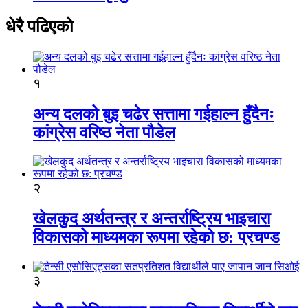
धेरै पढिएको
१
अन्य दलको बुइ चढेर सत्तामा गईहाल्न हुँदैनः
कांग्रेस वरिष्ठ नेता पौडेल
२
खेलकुद अर्थतन्त्र र अन्तर्राष्ट्रिय भाइचारा
विकासको माध्यमका रूपमा रहेको छ: प्रचण्ड
३