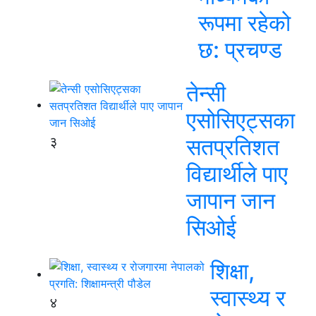
रूपमा रहेको
छ: प्रचण्ड
तेन्सी
एसोसिएट्सका
३
सतप्रतिशत
विद्यार्थीले पाए
जापान जान
सिओई
शिक्षा,
स्वास्थ्य र
४