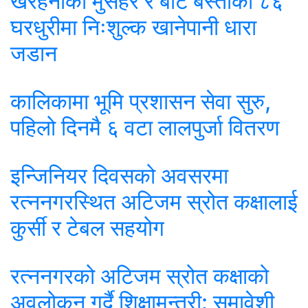
खैरहनीका मुसहर र बोटे बस्तीका ८६
घरधुरीमा निःशुल्क खानेपानी धारा
जडान
कालिकामा भूमि प्रशासन सेवा सुरु,
पहिलो दिनमै ६ वटा लालपुर्जा वितरण
इन्जिनियर दिवसको अवसरमा
रत्ननगरस्थित अटिजम स्रोत कक्षालाई
कुर्सी र टेबल सहयोग
रत्ननगरको अटिजम स्रोत कक्षाको
अवलोकन गर्दै शिक्षामन्त्री: समावेशी