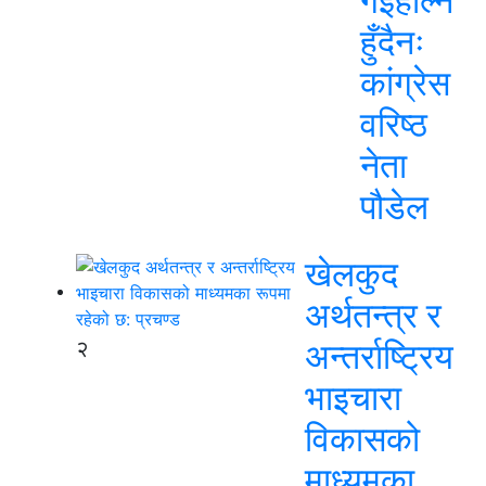
गईहाल्न
हुँदैनः
कांग्रेस
वरिष्ठ
नेता
पौडेल
खेलकुद
अर्थतन्त्र र
२
अन्तर्राष्ट्रिय
भाइचारा
विकासको
माध्यमका