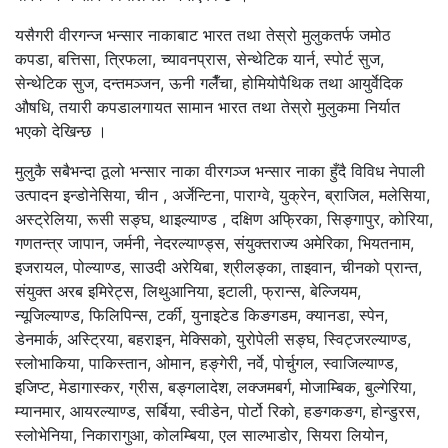
यसैगरी वीरगन्ज भन्सार नाकाबाट भारत तथा तेस्रो मुलुकतर्फ जमोठ
कपडा, बत्तिसा, त्रिफला, च्यावनप्रास, सेन्थेटिक यार्न, स्पोर्ट सुज,
सेन्थेटिक सुज, दन्तमञ्जन, ऊनी गलैँचा, होमियोपैथिक तथा आयुर्वेदिक
औषधि, तयारी कपडालगायत सामान भारत तथा तेस्रो मुलुकमा निर्यात
भएको देखिन्छ ।
मुलुकै सबैभन्दा ठूलो भन्सार नाका वीरगञ्ज भन्सार नाका हुँदै विविध नेपाली
उत्पादन इन्डोनेसिया, चीन , अर्जेन्टिना, पाराग्वे, युक्रेन, ब्राजिल, मलेसिया,
अस्ट्रेलिया, रूसी सङ्घ, थाइल्याण्ड , दक्षिण अफ्रिका, सिङ्गापुर, कोरिया,
गणतन्त्र जापान, जर्मनी, नेदरल्याण्ड्स, संयुक्तराज्य अमेरिका, भियतनाम,
इजरायल, पोल्याण्ड, साउदी अरेयिबा, श्रीलङ्का, ताइवान, चीनको प्रान्त,
संयुक्त अरब इमिरेट्स, लिथुआनिया, इटाली, फ्रान्स, बेल्जियम,
न्यूजिल्याण्ड, फिलिपिन्स, टर्की, युनाइटेड किङगडम, क्यानडा, स्पेन,
डेनमार्क, अस्ट्रिया, बहराइन, मेक्सिको, युरोपेली सङ्घ, स्विट्जरल्याण्ड,
स्लोभाकिया, पाकिस्तान, ओमान, हङ्गेरी, नर्वे, पोर्चुगल, स्वाजिल्याण्ड,
इजिप्ट, मेडागास्कर, ग्रीस, बङ्गलादेश, लक्जमबर्ग, मोजाम्बिक, बुल्गेरिया,
म्यानमार, आयरल्याण्ड, सर्बिया, स्वीडेन, पोर्टो रिको, हङगकङग, होन्डुरस,
स्लोभेनिया, निकारागुआ, कोलम्बिया, एल साल्भाडोर, सियरा लियोन,