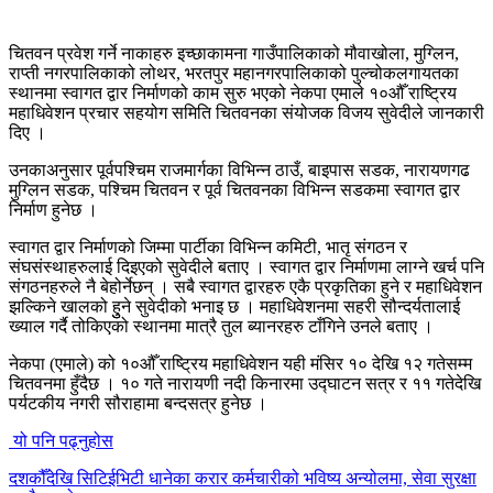
चितवन प्रवेश गर्ने नाकाहरु इच्छाकामना गाउँपालिकाको मौवाखोला, मुग्लिन,
राप्ती नगरपालिकाको लोथर, भरतपुर महानगरपालिकाको पुल्चोकलगायतका
स्थानमा स्वागत द्वार निर्माणको काम सुरु भएको नेकपा एमाले १०औँ राष्ट्रिय
महाधिवेशन प्रचार सहयोग समिति चितवनका संयोजक विजय सुवेदीले जानकारी
दिए ।
उनकाअनुसार पूर्वपश्चिम राजमार्गका विभिन्न ठाउँ, बाइपास सडक, नारायणगढ
मुग्लिन सडक, पश्चिम चितवन र पूर्व चितवनका विभिन्न सडकमा स्वागत द्वार
निर्माण हुनेछ ।
स्वागत द्वार निर्माणको जिम्मा पार्टीका विभिन्न कमिटी, भातृ संगठन र
संघसंस्थाहरुलाई दिइएको सुवेदीले बताए । स्वागत द्वार निर्माणमा लाग्ने खर्च पनि
संगठनहरुले नै बेहोर्नेछन् । सबै स्वागत द्वारहरु एकै प्रकृतिका हुने र महाधिवेशन
झल्किने खालको हुुने सुवेदीको भनाइ छ । महाधिवेशनमा सहरी सौन्दर्यतालाई
ख्याल गर्दै तोकिएको स्थानमा मात्रै तुल ब्यानरहरु टाँगिने उनले बताए ।
नेकपा (एमाले) को १०औँ राष्ट्रिय महाधिवेशन यही मंसिर १० देखि १२ गतेसम्म
चितवनमा हुँदैछ । १० गते नारायणी नदी किनारमा उद्घाटन सत्र र ११ गतेदेखि
पर्यटकीय नगरी सौराहामा बन्दसत्र हुनेछ ।
यो पनि पढ्नुहोस
दशकौँदेखि सिटिईभिटी धानेका करार कर्मचारीको भविष्य अन्योलमा, सेवा सुरक्षा