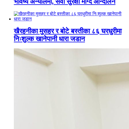
भविष्य अन्योलमा, सेवा सुरक्षा माग्दै आन्दोलन
खैरहनीका मुसहर र बोटे बस्तीका ८६ घरधुरीमा
निःशुल्क खानेपानी धारा जडान