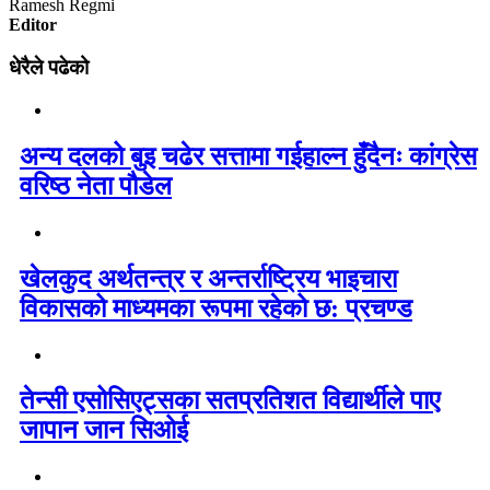
Ramesh Regmi
Editor
धेरैले पढेको
अन्य दलको बुइ चढेर सत्तामा गईहाल्न हुँदैनः कांग्रेस
वरिष्ठ नेता पौडेल
खेलकुद अर्थतन्त्र र अन्तर्राष्ट्रिय भाइचारा
विकासको माध्यमका रूपमा रहेको छ: प्रचण्ड
तेन्सी एसोसिएट्सका सतप्रतिशत विद्यार्थीले पाए
जापान जान सिओई