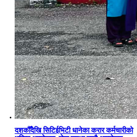
दशकौँदेखि सिटिईभिटी धानेका करार कर्मचारीको