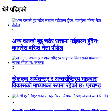
धेरै पढिएको
१
अन्य दलको बुइ चढेर सत्तामा गईहाल्न हुँदैनः
कांग्रेस वरिष्ठ नेता पौडेल
२
खेलकुद अर्थतन्त्र र अन्तर्राष्ट्रिय भाइचारा
विकासको माध्यमका रूपमा रहेको छ: प्रचण्ड
३