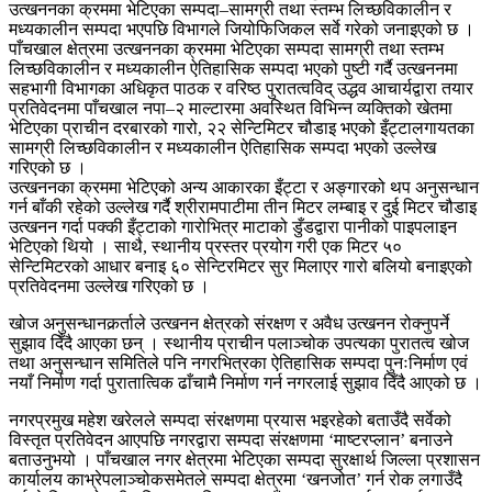
उत्खननका क्रममा भेटिएका सम्पदा–सामग्री तथा स्तम्भ लिच्छविकालीन र
मध्यकालीन सम्पदा भएपछि विभागले जियोफिजिकल सर्वे गरेको जनाइएको छ ।
पाँचखाल क्षेत्रमा उत्खननका क्रममा भेटिएका सम्पदा सामग्री तथा स्तम्भ
लिच्छविकालीन र मध्यकालीन ऐतिहासिक सम्पदा भएको पुष्टी गर्दै उत्खननमा
सहभागी विभागका अधिकृत पाठक र वरिष्ठ पुरातत्वविद् उद्धव आचार्यद्वारा तयार
प्रतिवेदनमा पाँचखाल नपा–२ माल्टारमा अवस्थित विभिन्न व्यक्तिको खेतमा
भेटिएका प्राचीन दरबारको गारो, २२ सेन्टिमिटर चौडाइ भएको इँट्टालगायतका
सामग्री लिच्छविकालीन र मध्यकालीन ऐतिहासिक सम्पदा भएको उल्लेख
गरिएको छ ।
उत्खननका क्रममा भेटिएको अन्य आकारका इँट्टा र अङ्गारको थप अनुसन्धान
गर्न बाँकी रहेको उल्लेख गर्दै श्रीरामपाटीमा तीन मिटर लम्बाइ र दुई मिटर चौडाइ
उत्खनन गर्दा पक्की इँट्टाको गारोभित्र माटाको डुँडद्वारा पानीको पाइपलाइन
भेटिएको थियो । साथै, स्थानीय प्रस्तर प्रयोग गरी एक मिटर ५०
सेन्टिमिटरको आधार बनाइ ६० सेन्टिरमिटर सुर मिलाएर गारो बलियो बनाइएको
प्रतिवेदनमा उल्लेख गरिएको छ ।
खोज अनुसन्धानकर्र्ताले उत्खनन क्षेत्रको संरक्षण र अवैध उत्खनन रोक्नुपर्ने
सुझाव दिँदै आएका छन् । स्थानीय प्राचीन पलाञ्चोक उपत्यका पुरातत्व खोज
तथा अनुसन्धान समितिले पनि नगरभित्रका ऐतिहासिक सम्पदा पुनःनिर्माण एवं
नयाँ निर्माण गर्दा पुरातात्विक ढाँचामै निर्माण गर्न नगरलाई सुझाव दिँदै आएको छ ।
नगरप्रमुख महेश खरेलले सम्पदा संरक्षणमा प्रयास भइरहेको बताउँदै सर्वेको
विस्तृत प्रतिवेदन आएपछि नगरद्वारा सम्पदा संरक्षणमा ‘माष्टरप्लान’ बनाउने
बताउनुभयो । पाँचखाल नगर क्षेत्रमा भेटिएका सम्पदा सुरक्षार्थ जिल्ला प्रशासन
कार्यालय काभ्रेपलाञ्चोकसमेतले सम्पदा क्षेत्रमा ‘खनजोत’ गर्न रोक लगाउँदै