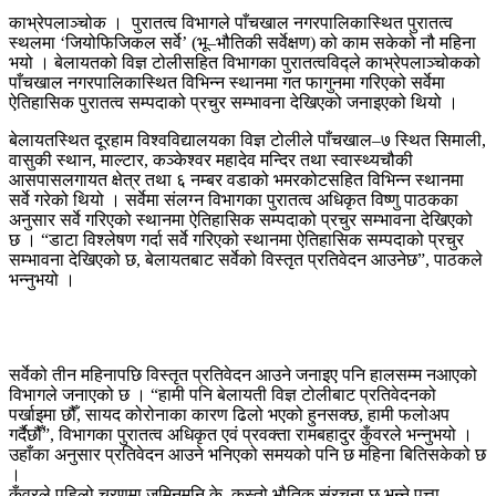
काभ्रेपलाञ्चोक । पुरातत्व विभागले पाँचखाल नगरपालिकास्थित पुरातत्व
स्थलमा ‘जियोफिजिकल सर्वे’ (भू–भौतिकी सर्वेक्षण) को काम सकेको नौ महिना
भयो । बेलायतको विज्ञ टोलीसहित विभागका पुरातत्वविद्ले काभ्रेपलाञ्चोकको
पाँचखाल नगरपालिकास्थित विभिन्न स्थानमा गत फागुनमा गरिएको सर्वेमा
ऐतिहासिक पुरातत्व सम्पदाको प्रचुर सम्भावना देखिएको जनाइएको थियो ।
बेलायतस्थित दूरहाम विश्वविद्यालयका विज्ञ टोलीले पाँचखाल–७ स्थित सिमाली,
वासुकी स्थान, माल्टार, कञ्केश्वर महादेव मन्दिर तथा स्वास्थ्यचौकी
आसपासलगायत क्षेत्र तथा ६ नम्बर वडाको भमरकोटसहित विभिन्न स्थानमा
सर्वे गरेको थियो । सर्वेमा संलग्न विभागका पुरातत्व अधिकृत विष्णु पाठकका
अनुसार सर्वे गरिएको स्थानमा ऐतिहासिक सम्पदाको प्रचुर सम्भावना देखिएको
छ । “डाटा विश्लेषण गर्दा सर्वे गरिएको स्थानमा ऐतिहासिक सम्पदाको प्रचुर
सम्भावना देखिएको छ, बेलायतबाट सर्वेको विस्तृत प्रतिवेदन आउनेछ”, पाठकले
भन्नुभयो ।
सर्वेको तीन महिनापछि विस्तृत प्रतिवेदन आउने जनाइए पनि हालसम्म नआएको
विभागले जनाएको छ । “हामी पनि बेलायती विज्ञ टोलीबाट प्रतिवेदनको
पर्खाइमा छौँ, सायद कोरोनाका कारण ढिलो भएको हुनसक्छ, हामी फलोअप
गर्दैछौँ”, विभागका पुरातत्व अधिकृत एवं प्रवक्ता रामबहादुर कुँवरले भन्नुभयो ।
उहाँका अनुसार प्रतिवेदन आउने भनिएको समयको पनि छ महिना बितिसकेको छ
।
कुँवरले पहिलो चरणमा जमिनमुनि के–कस्तो भौतिक संरचना छ भन्ने पत्ता