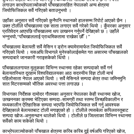
लगाउन काभ्रेपलाञ्चोकको पाँचखालसहित नेपालको अन्य क्षेत्रमा
जियोफिजिकल सर्वे गरिएको बताउनुभयो ।
उहाँका अनुसार सर्वे गरिएको कुनैपनि स्थानको हालसम्म रिपोर्ट आएको छैन ।
उक्त टोलीले पाँचखालमा एक साता लगाएर सर्वे गरेको थियो । कुँवरका अनुसार
प्रतिवेदन आएपछि पाँचखालमा थप उत्खनन गर्नुपर्ने देखिएको छ । उहाँले
भन्नुभयो,“पाँचखाललाई प्राथमिकतामा राखेका छौँ ।”
पाँचखालमा बेलायती सर्वे मेसिन र ड्रोन क्यामेरामार्फत जियोफिजिकल सर्वे
गरिएको थियो । यसअघि विभागले युनेस्कोलाईसमेत गत असारमा पाँचखालको
सम्पदाबारे जानकारी गराइसकेको थियो ।
पाँचखाललगायत मुलुकका विभिन्न स्थानमा रहेका सम्पदाको सर्वे गर्न
बेलायतस्थित दूरहाम विश्वविद्यालयका आठ सदस्यीय विज्ञ टोली मार्च
पहिलोसाता नेपाल आएको थियो । सर्वे मेसिनले सम्पदा क्षेत्र तथा जमिनमुनि
सात मिटरसम्मको भौतिक अवस्था पत्ता लगाउछ ।
विभागका निर्देशक दामोदर गौतमका अनुसार नेपालका केही स्थानमा खोज,
उत्खननका क्रममा भेटिएका सम्पदा–सामग्री तथा स्तम्भ लिच्छविकालीन र
मध्यकालीन ऐतिहासिक सम्पदा भएपछि जियोफिजिकल सर्वे गर्नु आवश्यक
देखिएकाले बेलायतबाट टोली मगाइएको हो । टोलीले त्यसबेला कपिलवस्तुबाट
सम्पदा खोज–अनुसन्धान थालेको थियो । टोलीले छ जिल्लाका विभिन्न स्थानमा
सर्वेको काम सकेको थियो ।
काभ्रेपलाञ्चोकको पाँचखाल क्षेत्रमा करिब करिब दुई वर्षअघि गरिएको खोज,