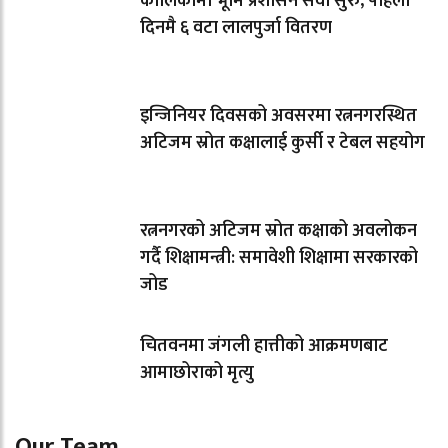
कालिकामा भूमि प्रशासन सेवा सुरु, पहिलो
दिनमै ६ वटा लालपुर्जा वितरण
इन्जिनियर दिवसको अवसरमा रत्ननगरस्थित
अटिजम स्रोत कक्षालाई कुर्सी र टेबल सहयोग
रत्ननगरको अटिजम स्रोत कक्षाको अवलोकन
गर्दै शिक्षामन्त्री: समावेशी शिक्षामा सरकारको
जोड
चितवनमा जंगली हात्तीको आक्रमणबाट
आमाछोराको मृत्यु
Our Team