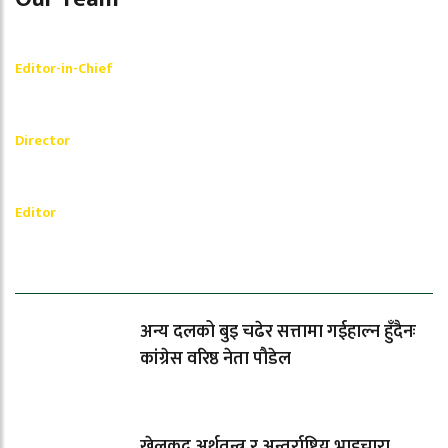
Shishir Simkhada
Editor-in-Chief
_________
Akash Banjara
Director
_________
Ramesh Regmi
Editor
धेरैले पढेको
अन्य दलको बुइ चढेर सत्तामा गईहाल्न हुँदैनः
कांग्रेस वरिष्ठ नेता पौडेल
खेलकुद अर्थतन्त्र र अन्तर्राष्ट्रिय भाइचारा