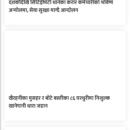
दशकौँदेखि सिटिईभिटी धानेका करार कर्मचारीको भविष्य
अन्योलमा, सेवा सुरक्षा माग्दै आन्दोलन
खैरहनीका मुसहर र बोटे बस्तीका ८६ घरधुरीमा निःशुल्क
खानेपानी धारा जडान