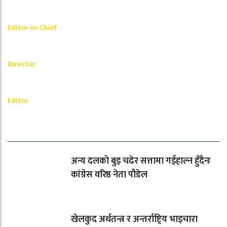
Shishir Simkhada
Editor-in-Chief
_________
Akash Banjara
Director
_________
Ramesh Regmi
Editor
धेरैले पढेको
अन्य दलको बुइ चढेर सत्तामा गईहाल्न हुँदैनः
कांग्रेस वरिष्ठ नेता पौडेल
खेलकुद अर्थतन्त्र र अन्तर्राष्ट्रिय भाइचारा