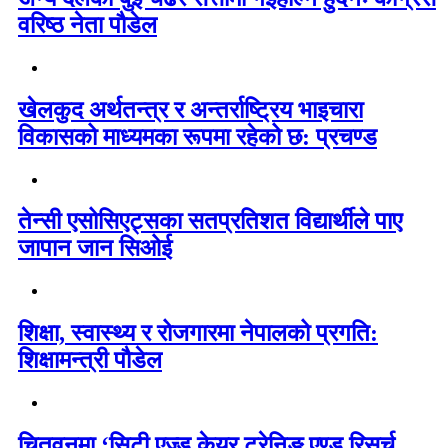
वरिष्ठ नेता पौडेल
खेलकुद अर्थतन्त्र र अन्तर्राष्ट्रिय भाइचारा
विकासको माध्यमका रूपमा रहेको छ: प्रचण्ड
तेन्सी एसोसिएट्सका सतप्रतिशत विद्यार्थीले पाए
जापान जान सिओई
शिक्षा, स्वास्थ्य र रोजगारमा नेपालको प्रगति:
शिक्षामन्त्री पौडेल
चितवनमा ‘सिटी एज्ड केयर ट्रेनिङ एण्ड रिसर्च