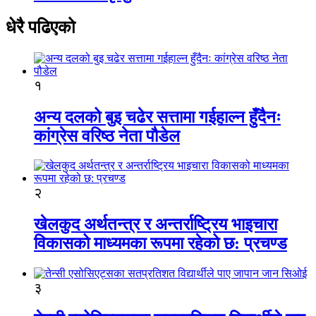
धेरै पढिएको
१
अन्य दलको बुइ चढेर सत्तामा गईहाल्न हुँदैनः
कांग्रेस वरिष्ठ नेता पौडेल
२
खेलकुद अर्थतन्त्र र अन्तर्राष्ट्रिय भाइचारा
विकासको माध्यमका रूपमा रहेको छ: प्रचण्ड
३