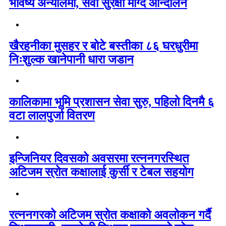
भविष्य अन्योलमा, सेवा सुरक्षा माग्दै आन्दोलन
खैरहनीका मुसहर र बोटे बस्तीका ८६ घरधुरीमा
निःशुल्क खानेपानी धारा जडान
कालिकामा भूमि प्रशासन सेवा सुरु, पहिलो दिनमै ६
वटा लालपुर्जा वितरण
इन्जिनियर दिवसको अवसरमा रत्ननगरस्थित
अटिजम स्रोत कक्षालाई कुर्सी र टेबल सहयोग
रत्ननगरको अटिजम स्रोत कक्षाको अवलोकन गर्दै