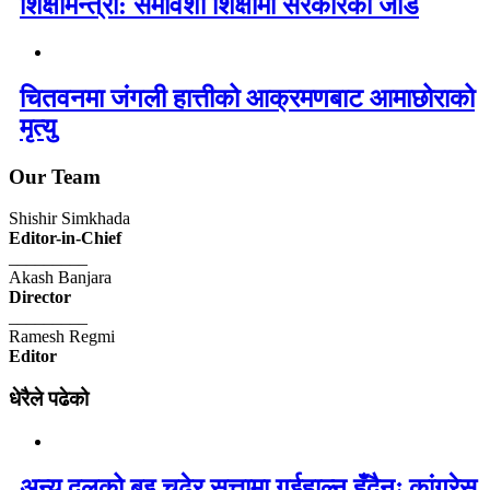
शिक्षामन्त्री: समावेशी शिक्षामा सरकारको जोड
चितवनमा जंगली हात्तीको आक्रमणबाट आमाछोराको
मृत्यु
Our Team
Shishir Simkhada
Editor-in-Chief
_________
Akash Banjara
Director
_________
Ramesh Regmi
Editor
धेरैले पढेको
अन्य दलको बुइ चढेर सत्तामा गईहाल्न हुँदैनः कांग्रेस