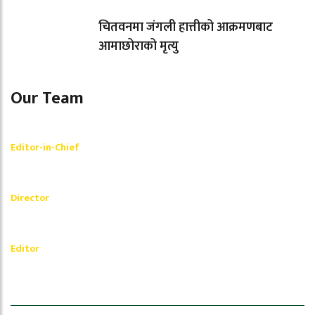
चितवनमा जंगली हात्तीको आक्रमणबाट
आमाछोराको मृत्यु
Our Team
Shishir Simkhada
Editor-in-Chief
_________
Akash Banjara
Director
_________
Ramesh Regmi
Editor
धेरैले पढेको