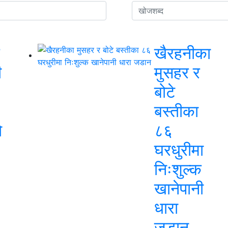
खैरहनीका
ी
मुसहर र
बोटे
बस्तीका
ो
८६
घरधुरीमा
निःशुल्क
खानेपानी
धारा
जडान