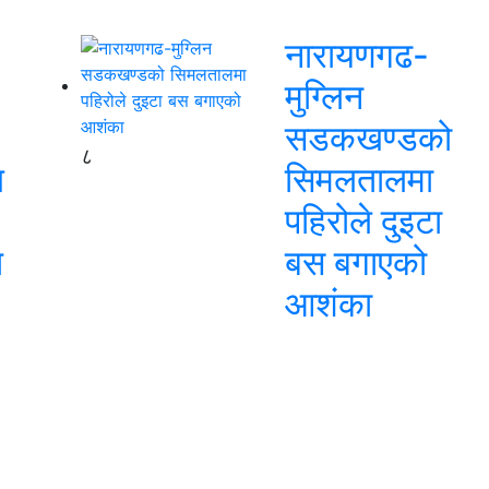
नारायणगढ-
मुग्लिन
सडकखण्डको
८
ि
सिमलतालमा
पहिरोले दुइटा
ि
बस बगाएको
आशंका