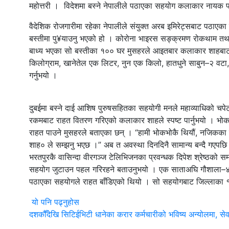
महोत्तरी । विदेशमा बस्ने नेपालीले पठाएका सहयोग कलाकार नायक पल 
वैदेशिक रोजगारीमा रहेका नेपालीले संयुक्त अरब इमिरेट्सबाट पठा
बस्तीमा पु¥याउनु भएको हो । कोरोना भाइरस सङ्क्रमण रोकथाम तथा 
बाध्य भएका सो बस्तीका १०० घर मुसहरले आइतबार कलाकार शाहबाट ख
किलोग्राम, खानेतेल एक लिटर, नुन एक किलो, हातधुने साबुन–२ वटा
गर्नुभयो ।
दुबईमा बस्ने दाई आशिष पुरुषसहितका सहयोगी मनले महाव्याधिको चपे
रकमबाट राहत वितरण गरिएको कलाकार शाहले स्पष्ट पार्नुभयो । भोकले
राहत पाउने मुसहरले बताएका छन् । “हामी भोकभोकै थियौं, नजिकका 
शाह० ले सम्झनु भएछ ।” अब त अवस्था दिनदिनै सामान्य बन्दै गएपछ
भरतपुरकै वासिन्दा वीरगञ्ज टेलिभिजनका प्रवन्धक दिपेश श्रेष्ठको 
सहयोग जुटाउन पहल गरिरहने बताउनुभयो । एक साताअघि गौशाला–४ मल
पठाएका सहयोगले राहत बाँडिएको थियो । सो सहयोगबाट जिल्लाका १०
यो पनि पढ्नुहोस
दशकौँदेखि सिटिईभिटी धानेका करार कर्मचारीको भविष्य अन्योलमा, सेवा 