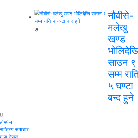
नौबीसे-
मलेखु
७
खण्ड
भोलिदेख
साउन ९
सम्म रात
५ घण्टा
बन्द हुने
होमपेज
राष्ट्रिय समाचार
मध्य नेपाल