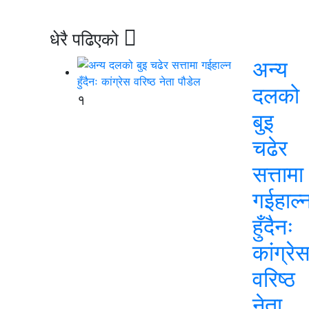
धेरै पढिएको
अन्य
दलको
१
बुइ
चढेर
सत्तामा
गईहाल्
हुँदैनः
कांग्रे
वरिष्ठ
नेता