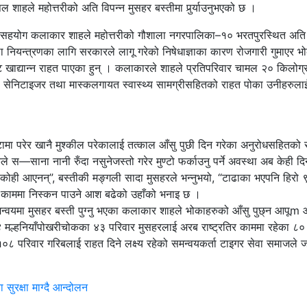
शाहले महोत्तरीको अति विपन्न मुसहर बस्तीमा पुर्र्याउनुभएको छ ।
एका सहयोग कलाकार शाहले महोत्तरीको गौशाला नगरपालिका–१० भरतपुरस्थित अति 
नियन्त्रणका लागि सरकारले लागू गरेको निषेधाज्ञाका कारण रोजगारी गुमाएर भ
ाद्यान्न राहत पाएका हुन् । कलाकारले शाहले प्रतिपरिवार चामल २० किलोग्
, सेनिटाइजर तथा मास्कलगायत स्वास्थ्य सामग्रीसहितको राहत पोका उनीहरुल
टामा परेर खानै मुश्कील परेकालाई तत्काल आँसु पुछी दिन गरेका अनुरोधसहितको
 स—साना नानी रुँदा नसुनेजस्तो गरेर मुण्टो फर्काउनु पर्ने अवस्था अब केही 
कोही आएनन्”, बस्तीकी मङ्गली सादा मुसहरले भन्नुभयो, “टाढाका भएपनि हिर
ि काममा निस्कन पाउने आश बढेको उहाँको भनाइ छ ।
समन्वयमा मुसहर बस्ती पुग्नु भएका कलाकार शाहले भोकाहरुको आँसु पुछ्न आपूm
्हनियाँपोखरीचोकका ४३ परिवार मुसहरलाई अरब राष्ट्रतिर काममा रहेका ८० न
८ परिवार गरिबलाई राहत दिने लक्ष्य रहेको समन्वयकर्ता टाइगर सेवा समाजले
सुरक्षा माग्दै आन्दोलन