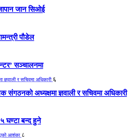
ए जापान जान सिओई
ामन्त्री पौडेल
ेन्टर’ सञ्चालनमा
६
यापक संगठनको अध्यक्षमा ज्ञवाली र सचिवमा अधिकारी
 घण्टा बन्द हुने
८