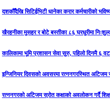
दशकौँदेखि सिटिईभिटी धानेका करार कर्मचारीको भविष्य अ
खैरहनीका मुसहर र बोटे बस्तीका ८६ घरधुरीमा निःशुल
कालिकामा भूमि प्रशासन सेवा सुरु, पहिलो दिनमै ६ वट
इन्जिनियर दिवसको अवसरमा रत्ननगरस्थित अटिजम स्र
रत्ननगरको अटिजम स्रोत कक्षाको अवलोकन गर्दै शिक्षा