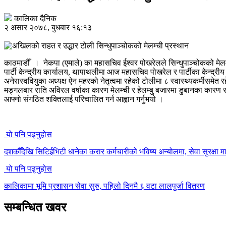
कालिका दैनिक
२ असार २०७८, बुधबार १६:१३
काठमाडौँ । नेकपा (एमाले) का महासचिव ईश्वर पोखरेलले सिन्धुपाञ्चोकको मेलम्
पार्टी केन्द्रीय कार्यालय, थापाथलीमा आज महासचिव पोखरेल र पार्टीका केन्द्री
अनेरास्ववियुका अध्यक्ष ऐन महरको नेतृत्वमा रहेको टोलीमा ८ स्वास्थ्यकर्मीसम
मङ्गलबार राति अविरल वर्षाका कारण मेलम्ची र हेलम्बु बजारमा डुबानका कारण स
आफ्नो संगठित शक्तिलाई परिचालित गर्न आह्वान गर्नुभयो ।
यो पनि पढ्नुहोस
दशकौँदेखि सिटिईभिटी धानेका करार कर्मचारीको भविष्य अन्योलमा, सेवा सुरक्षा मा
यो पनि पढ्नुहोस
कालिकामा भूमि प्रशासन सेवा सुरु, पहिलो दिनमै ६ वटा लालपुर्जा वितरण
सम्बन्धित खवर