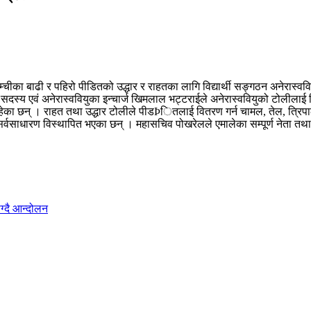
चीका बाढी र पहिरो पीडितको उद्धार र राहतका लागि विद्यार्थी सङ्गठन अनेरास्वव
य सदस्य एवं अनेरास्ववियुका इन्चार्ज खिमलाल भट्टराईले अनेरास्ववियुको टोलीलाई 
ेत रहेका छन् । राहत तथा उद्धार टोलीले पीडÞितलाई वितरण गर्न चामल, तेल, त्रि
र्वसाधारण विस्थापित भएका छन् । महासचिव पोखरेलले एमालेका सम्पूर्ण नेता तथा
ग्दै आन्दोलन