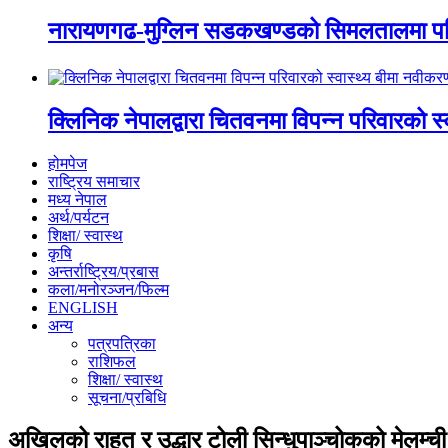
नारायणगढ-मुग्लिन सडकखण्डको सिमलतालमा पह
क्लिनिक नेपालद्वारा चितवनमा विपन्न परिवारको स
होमपेज
राष्ट्रिय समाचार
मध्य नेपाल
अर्थ/पर्यटन
शिक्षा/ स्वास्थ
कृषि
अन्तर्राष्ट्रिय/प्रबास
कला/मनोरञ्जन/फिल्म
ENGLISH
अन्य
पत्रपत्रिका
राशिफल
शिक्षा/ स्वास्थ
सूचना/प्रबिधि
अखिलको राहत र उद्धार टोली सिन्धुपाञ्चोकको मेलम्ची