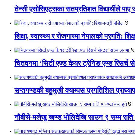
तेन्सी एसोसिएट्सका सतप्रतिशत विद्यार्थीले पा
४
शिक्षा, स्वास्थ्य र रोजगारमा नेपालको प्रगति: शिक्ष
५
चितवनमा ‘सिटी एज्ड केयर ट्रेनिङ एण्ड रिसर्च स
सप्तगण्डकी बहुमुखी क्याम्पस प्रगतिशिल प्राध्
७
नौबीसे-मलेखु खण्ड भोलिदेखि साउन ९ सम्म राति ५